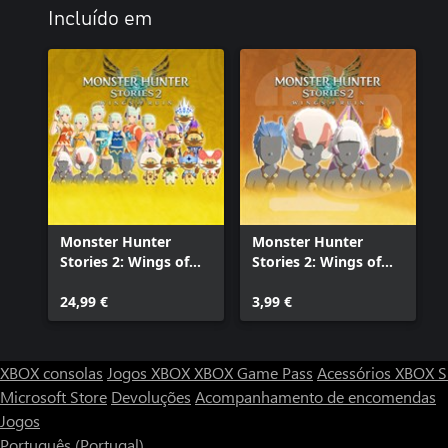
Incluído em
Monster Hunter
Monster Hunter
Stories 2: Wings of
Stories 2: Wings of
Ruin - Pacote de
Ruin - Conjunto de
Conteúdos Adicionais
24,99 €
Penteados para Rider
3,99 €
All-In
XBOX consolas
Jogos XBOX
XBOX Game Pass
Acessórios XBOX
S
Microsoft Store
Devoluções
Acompanhamento de encomendas
Jogos
Português (Portugal)