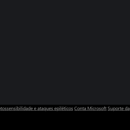
tossensibilidade e ataques epiléticos
Conta Microsoft
Suporte da