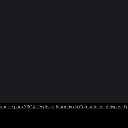
uporte para XBOX
Feedback
Normas da Comunidade
Aviso de Fo