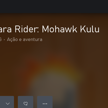
ara Rider: Mohawk Kulu
G
•
Ação e aventura
● ● ●