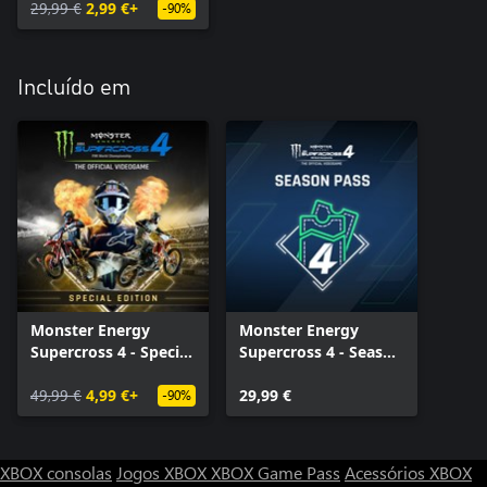
29,99 €
2,99 €+
-90%
Incluído em
Monster Energy
Monster Energy
Supercross 4 - Special
Supercross 4 - Season
Edition
Pass
49,99 €
4,99 €+
29,99 €
-90%
XBOX consolas
Jogos XBOX
XBOX Game Pass
Acessórios XBOX