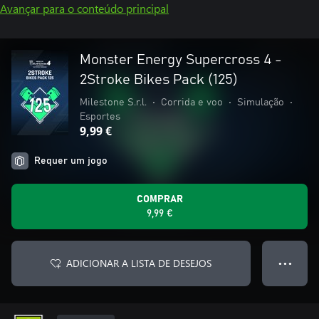
Avançar para o conteúdo principal
Monster Energy Supercross 4 -
2Stroke Bikes Pack (125)
Milestone S.r.l.
•
Corrida e voo
•
Simulação
•
Esportes
9,99 €
Requer um jogo
COMPRAR
9,99 €
ADICIONAR A LISTA DE DESEJOS
● ● ●