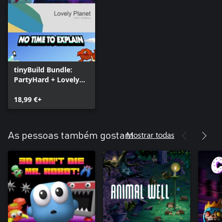
tinyBuild Bundle:
PartyHard + Lovely
Planet + No Time To
Explain
18,99 €+
Mostrar todas
As pessoas também gostam