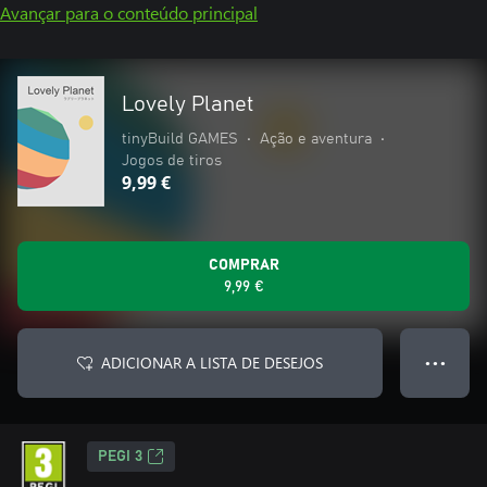
Avançar para o conteúdo principal
Lovely Planet
tinyBuild GAMES
•
Ação e aventura
•
Jogos de tiros
9,99 €
COMPRAR
9,99 €
ADICIONAR A LISTA DE DESEJOS
● ● ●
PEGI 3