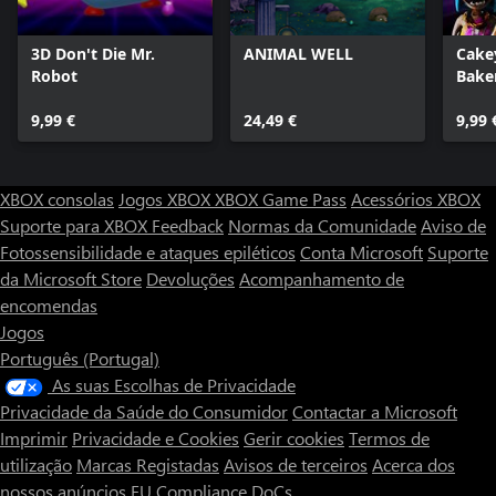
3D Don't Die Mr.
ANIMAL WELL
Cake
Robot
Bake
9,99 €
24,49 €
9,99 
XBOX consolas
Jogos XBOX
XBOX Game Pass
Acessórios XBOX
Suporte para XBOX
Feedback
Normas da Comunidade
Aviso de
Fotossensibilidade e ataques epiléticos
Conta Microsoft
Suporte
da Microsoft Store
Devoluções
Acompanhamento de
encomendas
Jogos
Português (Portugal)
As suas Escolhas de Privacidade
Privacidade da Saúde do Consumidor
Contactar a Microsoft
Imprimir
Privacidade e Cookies
Gerir cookies
Termos de
utilização
Marcas Registadas
Avisos de terceiros
Acerca dos
nossos anúncios
EU Compliance DoCs