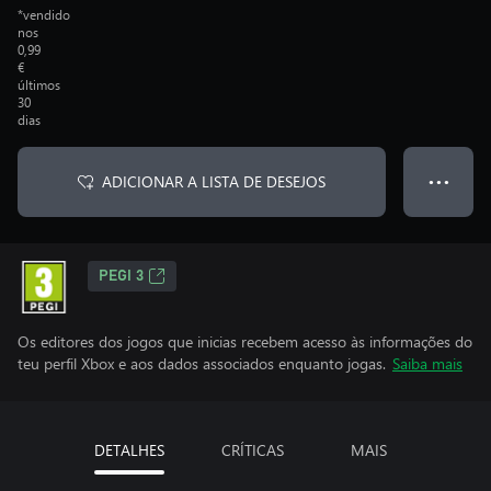
*vendido
nos
0,99
€
últimos
30
dias
ADICIONAR A LISTA DE DESEJOS
● ● ●
PEGI 3
Os editores dos jogos que inicias recebem acesso às informações do
teu perfil Xbox e aos dados associados enquanto jogas.
Saiba mais
DETALHES
CRÍTICAS
MAIS