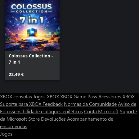
Colossus Collection -
7 in 1
22,49 €
XBOX consolas
Jogos XBOX
XBOX Game Pass
Acessórios XBOX
Suporte para XBOX
Feedback
Normas da Comunidade
Aviso de
Fotossensibilidade e ataques epiléticos
Conta Microsoft
Suporte
da Microsoft Store
Devoluções
Acompanhamento de
encomendas
Jogos