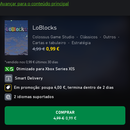
Avançar para o conteúdo principal
LoBlocks
Colossus Game Studio
•
Clássicos
•
Outros
•
Cartas e tabuleiro
•
Estratégia
4,99 €
0,99 €
*vendido nos 0,99 € últimos 30 dias
Otimizado para Xbox Series X|S
Smart Delivery
Em promoção: poupa 4,00 €, termina dentro de 2 dias
2 idiomas suportados
COMPRAR
4,99 €
0,99 €