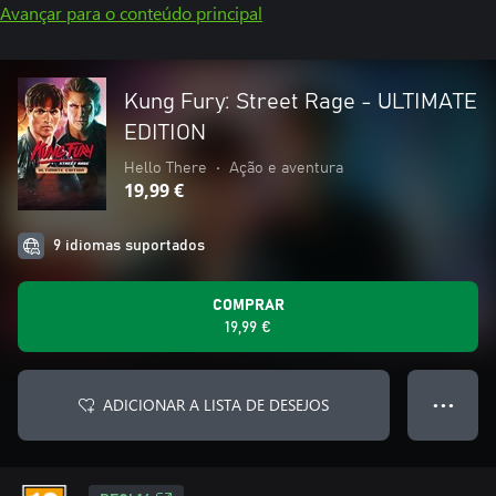
Avançar para o conteúdo principal
Kung Fury: Street Rage - ULTIMATE
EDITION
Hello There
•
Ação e aventura
19,99 €
9 idiomas suportados
COMPRAR
19,99 €
ADICIONAR A LISTA DE DESEJOS
● ● ●