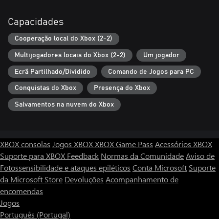
Capacidades
Cooperação local do Xbox (2-2)
Multijogadores locais do Xbox (2-2)
Um jogador
Ecrã Partilhado/Dividido
Comando de Jogos para PC
Conquistas do Xbox
Presença do Xbox
Salvamentos na nuvem do Xbox
XBOX consolas
Jogos XBOX
XBOX Game Pass
Acessórios XBOX
Suporte para XBOX
Feedback
Normas da Comunidade
Aviso de
Fotossensibilidade e ataques epiléticos
Conta Microsoft
Suporte
da Microsoft Store
Devoluções
Acompanhamento de
encomendas
Jogos
Português (Portugal)