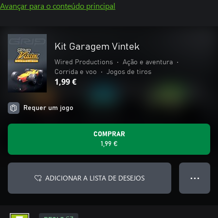
Avançar para o conteúdo principal
Kit Garagem Vintek
Wired Productions
•
Ação e aventura
•
Corrida e voo
•
Jogos de tiros
1,99 €
Requer um jogo
COMPRAR
1,99 €
ADICIONAR A LISTA DE DESEJOS
● ● ●