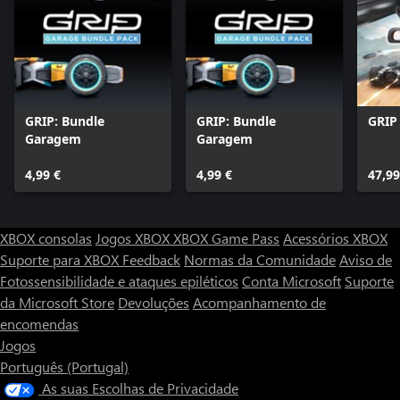
GRIP: Bundle
GRIP: Bundle
GRIP 
Garagem
Garagem
4,99 €
4,99 €
47,99
XBOX consolas
Jogos XBOX
XBOX Game Pass
Acessórios XBOX
Suporte para XBOX
Feedback
Normas da Comunidade
Aviso de
Fotossensibilidade e ataques epiléticos
Conta Microsoft
Suporte
da Microsoft Store
Devoluções
Acompanhamento de
encomendas
Jogos
Português (Portugal)
As suas Escolhas de Privacidade