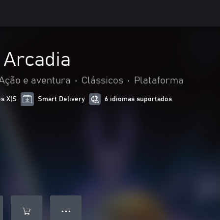
 Arcadia
Ação e aventura
•
Clássicos
•
Plataforma
es X|S
Smart Delivery
6 idiomas suportados
● ● ●