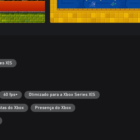
es X|S
60 fps+
Otimizado para a Xbox Series X|S
tas do Xbox
Presença do Xbox