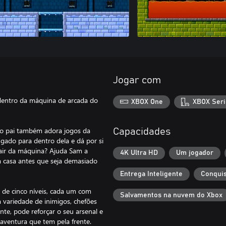
Jogar com
 dentro da máquina de arcada do
XBOX One
XBOX Seri
jo pai também adora jogos da
Capacidades
gado para dentro dela e dá por si
sair da máquina? Ajuda Sam a
4K Ultra HD
Um jogador
 a casa antes que seja demasiado
Entrega Inteligente
Conquis
 de cinco níveis, cada um com
Salvamentos na nuvem do Xbox
 variedade de inimigos, chefões
nte, pode reforçar o seu arsenal e
aventura que tem pela frente.