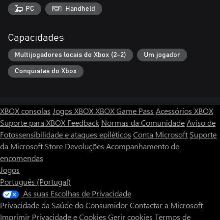
PC
Handheld
Capacidades
Multijogadores locais do Xbox (2-2)
Um jogador
Conquistas do Xbox
XBOX consolas
Jogos XBOX
XBOX Game Pass
Acessórios XBOX
Suporte para XBOX
Feedback
Normas da Comunidade
Aviso de
Fotossensibilidade e ataques epiléticos
Conta Microsoft
Suporte
da Microsoft Store
Devoluções
Acompanhamento de
encomendas
Jogos
Português (Portugal)
As suas Escolhas de Privacidade
Privacidade da Saúde do Consumidor
Contactar a Microsoft
Imprimir
Privacidade e Cookies
Gerir cookies
Termos de