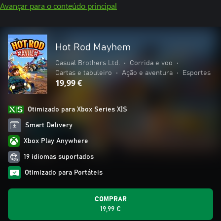
Avançar para o conteúdo principal
Hot Rod Mayhem
Casual Brothers Ltd.
•
Corrida e voo
•
Cartas e tabuleiro
•
Ação e aventura
•
Esportes
19,99 €
Otimizado para Xbox Series X|S
Smart Delivery
Xbox Play Anywhere
19 idiomas suportados
Otimizado para Portáteis
COMPRAR
19,99 €