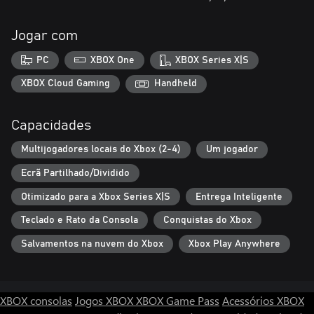
Jogar com
PC
XBOX One
XBOX Series X|S
XBOX Cloud Gaming
Handheld
Capacidades
Multijogadores locais do Xbox (2-4)
Um jogador
Ecrã Partilhado/Dividido
Otimizado para a Xbox Series X|S
Entrega Inteligente
Teclado e Rato da Consola
Conquistas do Xbox
Salvamentos na nuvem do Xbox
Xbox Play Anywhere
XBOX consolas
Jogos XBOX
XBOX Game Pass
Acessórios XBOX