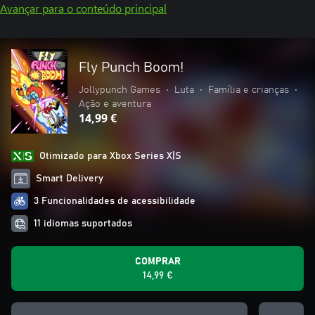
Avançar para o conteúdo principal
Fly Punch Boom!
Jollypunch Games
•
Luta
•
Família e crianças
•
Ação e aventura
14,99 €
Otimizado para Xbox Series X|S
Smart Delivery
3 Funcionalidades de acessibilidade
11 idiomas suportados
COMPRAR
14,99 €