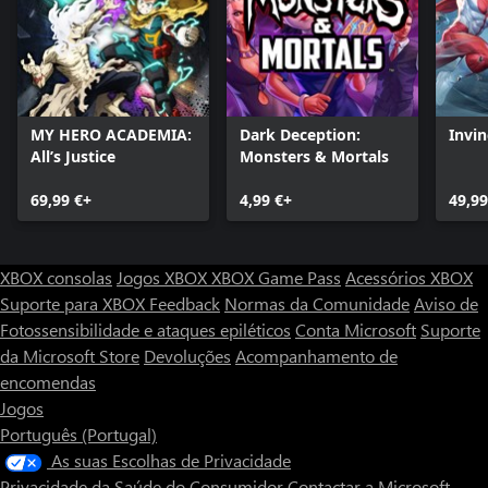
MY HERO ACADEMIA:
Dark Deception:
Invin
All’s Justice
Monsters & Mortals
69,99 €+
4,99 €+
49,99
XBOX consolas
Jogos XBOX
XBOX Game Pass
Acessórios XBOX
Suporte para XBOX
Feedback
Normas da Comunidade
Aviso de
Fotossensibilidade e ataques epiléticos
Conta Microsoft
Suporte
da Microsoft Store
Devoluções
Acompanhamento de
encomendas
Jogos
Português (Portugal)
As suas Escolhas de Privacidade
Privacidade da Saúde do Consumidor
Contactar a Microsoft