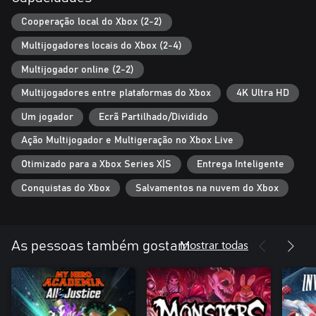
até o rosto do personagem
- TRILHA SONORA DE ANIME DESTRUIDORA, de Giorgiost
Cooperação local do Xbox (2-2)
Multijogadores locais do Xbox (2-4)
Multijogador online (2-2)
Multijogadores entre plataformas do Xbox
4K Ultra HD
Um jogador
Ecrã Partilhado/Dividido
Ação Multijogador e Multigeração no Xbox Live
Otimizado para a Xbox Series X|S
Entrega Inteligente
Conquistas do Xbox
Salvamentos na nuvem do Xbox
Mostrar todas
As pessoas também gostam