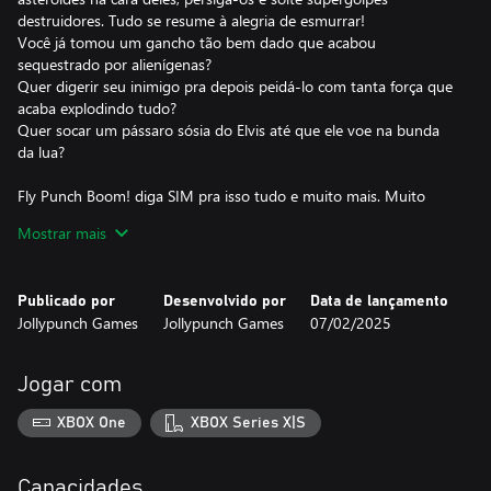
destruidores. Tudo se resume à alegria de esmurrar!
Você já tomou um gancho tão bem dado que acabou
sequestrado por alienígenas?
Quer digerir seu inimigo pra depois peidá-lo com tanta força que
acaba explodindo tudo?
Quer socar um pássaro sósia do Elvis até que ele voe na bunda
da lua?
Fly Punch Boom! diga SIM pra isso tudo e muito mais. Muito
mais.
Mostrar mais
CARACTERÍSTICAS:
- Multijogador LOCAL e ONLINE para até 4 PESSOAS (2 online)
Publicado por
Desenvolvido por
Data de lançamento
- MODO ARCADE, DESBLOQUEÁVEIS e SEGREDOS para
Jollypunch Games
Jollypunch Games
07/02/2025
jogadores solo
- FASES DESTRUTÍVEIS onde tudo é uma armadilha e tudo é uma
arma!
Jogar com
- SUPERLUTAS DE ANIME com pancadas voadoras, caras
deformadas e golpes especiais insanos
XBOX One
XBOX Series X|S
- 40 FATALIDADES DE FASE: seja mutilado por gatos, quebre o
planeta ao meio ou exploda na bunda da lua!
-Gráficos de desenho de alto impacto que dão zoom do espaço
Capacidades