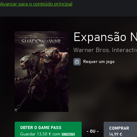
Avançar para o conteúdo principal
Expansão N
Warner Bros. Interacti
Requer um jogo
OBTER O GAME PASS
COMPRAR
- OU -
Guardar
13,50 €
com
14,99 €