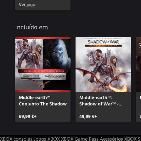
Ver jogo
Incluído em
Middle-earth™:
Middle-earth™:
Conjunto The Shadow
Shadow of War™ -
Edição Definitive
69,99 €+
49,99 €+
XBOX consolas
Jogos XBOX
XBOX Game Pass
Acessórios XBOX
S