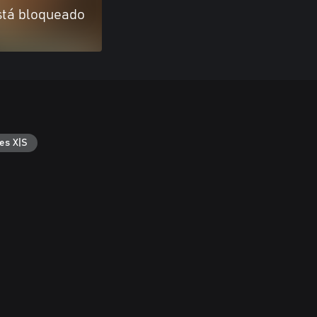
stá bloqueado
es X|S