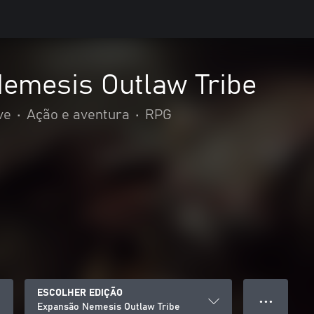
emesis Outlaw Tribe
ve
•
Ação e aventura
•
RPG
ESCOLHER EDIÇÃO
● ● ●
Expansão Nemesis Outlaw Tribe