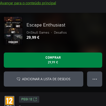
Avançar para o conteúdo principal
Escape Enthusiast
OnSkull Games
•
Desafios
29,99 €
COMPRAR
29,99 €
ADICIONAR A LISTA DE DESEJOS
● ● ●
PEGI 12