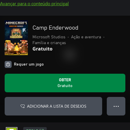
Avançar para o conteúdo principal
Camp Enderwood
Microsoft Studios
•
Ação e aventura
•
Família e crianças
Gratuito
Requer um jogo
OBTER
Gratuito
ADICIONAR A LISTA DE DESEJOS
● ● ●