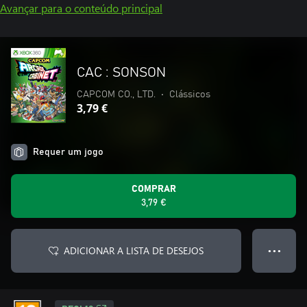
Avançar para o conteúdo principal
CAC : SONSON
CAPCOM CO., LTD.
•
Clássicos
3,79 €
Requer um jogo
COMPRAR
3,79 €
ADICIONAR A LISTA DE DESEJOS
● ● ●