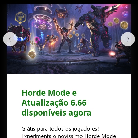
Horde Mode e
DOOM Eternal: The
A tua guerra ainda não
Atualização 6.66
Ancient Gods – Parte
acabou...
disponíveis agora
Dois
Grátis para todos os jogadores!
Experimenta o novíssimo Horde Mode