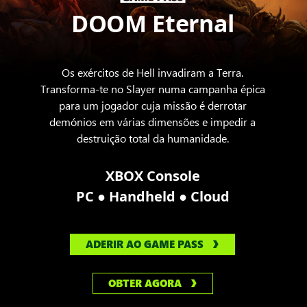
a
DOOM Eternal
segurar
em
duas
espadas
Os exércitos de Hell invadiram a Terra.
Transforma-te no Slayer numa campanha épica
para um jogador cuja missão é derrotar
demónios em várias dimensões e impedir a
destruição total da humanidade.
XBOX Console
●
●
PC
Handheld
Cloud
ADERIR AO GAME PASS
OBTER AGORA