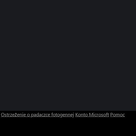
Ostrzeżenie o padaczce fotogennej
Konto Microsoft
Pomoc