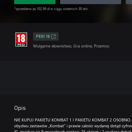
*sprzedano za 102,99 zł w ciągu ostatnich 30 dni
PEGI 18
Wulgarne słownictwo, Gra online, Przemoc
Opis
NIE KUPUJ PAKIETU KOMBAT 1 I PAKIETU KOMBAT 2 OSOBNO. Ze
obydwu zestawów „Kombat” i prawie całości wydanej dotąd cyfrow
XL znajduje się 9 grywalnych postaci, 25 skórek i 2 wydane dotąd 