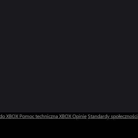
 do XBOX
Pomoc techniczna XBOX
Opinie
Standardy społeczności