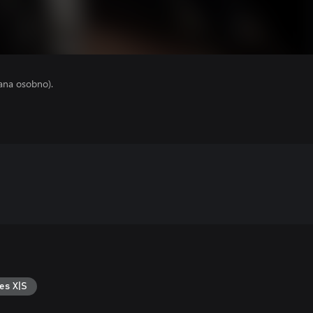
ana osobno).
es X|S