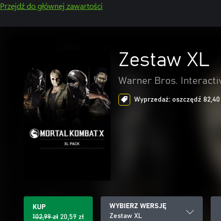
Przejdź do głównej zawartości
Zestaw XL
Warner Bros. Interacti
Wyprzedaż: oszczędź 82,40 z
WYBIERZ WERSJĘ
KUP
Zestaw XL
102,99 zł
20,59 zł