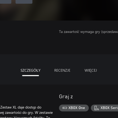
Ta zawartość wymaga gry (sprzedaw
SZCZEGÓŁY
RECENZJE
WIĘCEJ
Graj z
staw XL daje dostęp do
XBOX One
XBOX Seri
ej zawartości do gry. W zestawie
zestawy klasycznych fatality. To