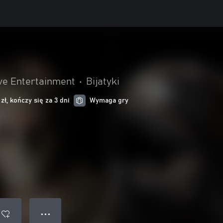
ve Entertainment
•
Bijatyki
ł, kończy się za 3 dni
Wymaga gry
● ● ●