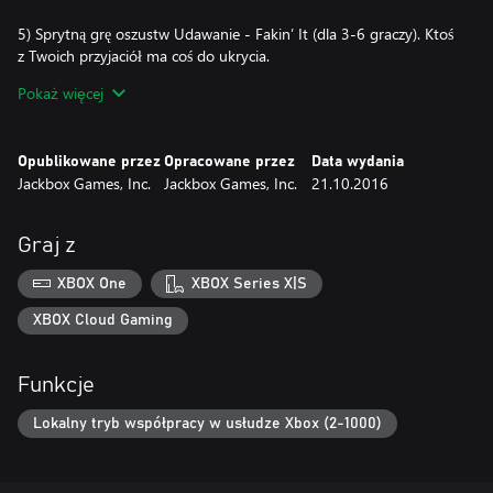
5) Sprytną grę oszustw Udawanie - Fakin’ It (dla 3-6 graczy). Ktoś
z Twoich przyjaciół ma coś do ukrycia.
Pokaż więcej
Graj na telefonach, tabletach lub komputerach. Nie potrzeba
dodatkowych sterowników!
Opublikowane przez
Opracowane przez
Data wydania
Wszystkie gry pozwalają uczestniczyć widowni liczącej do 10 000
Jackbox Games, Inc.
Jackbox Games, Inc.
21.10.2016
uczestników!
Ponadto jest tysiące NOWYCH funkcji wyłącznie dla graczy
Graj z
korzystających z mediów strumieniowych! Cyfrowa skrzynka
pełna doskonałej zabawy!
XBOX One
XBOX Series X|S
UWAGA: Zestaw gier Jackbox Party Pack 3 dostępny jest
XBOX Cloud Gaming
wyłącznie w angielskiej wersji językowej.
UWAGA: Gra jest lokalną grą przeznaczoną dla wielu graczy, ale
Funkcje
można w nią grać z innymi uczestnikami zdalnie wykorzystując
media strumieniowe.
Lokalny tryb współpracy w usłudze Xbox (2-1000)