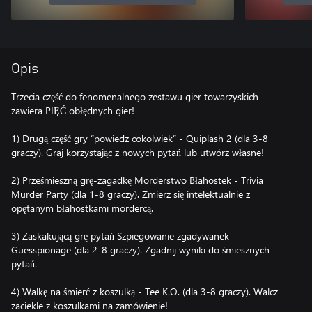
Opis
Trzecia część do fenomenalnego zestawu gier towarzyskich
zawiera PIĘĆ obłędnych gier!
1) Drugą część gry “powiedz cokolwiek” - Quiplash 2 (dla 3-8
graczy). Graj korzystając z nowych pytań lub utwórz własne!
2) Prześmieszną grę-zagadkę Morderstwo Błahostek - Trivia
Murder Party (dla 1-8 graczy). Zmierz się intelektualnie z
opętanym błahostkami mordercą.
3) Zaskakującą grę pytań Szpiegowanie zgadywanek -
Guesspionage (dla 2-8 graczy). Zgadnij wyniki do śmiesznych
pytań.
4) Walkę na śmierć z koszulką - Tee K.O. (dla 3-8 graczy). Walcz
zaciekle z koszulkami na zamówienie!