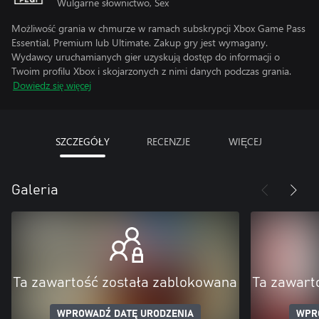
Wulgarne słownictwo, Sex
Możliwość grania w chmurze w ramach subskrypcji Xbox Game Pass
Essential, Premium lub Ultimate. Zakup gry jest wymagany.
Wydawcy uruchamianych gier uzyskują dostęp do informacji o
Twoim profilu Xbox i skojarzonych z nimi danych podczas grania.
Dowiedz się więcej
SZCZEGÓŁY
RECENZJE
WIĘCEJ
Galeria
Ta zawartość została zablokowana
Ta zawart
WPROWADŹ DATĘ URODZENIA
WPR