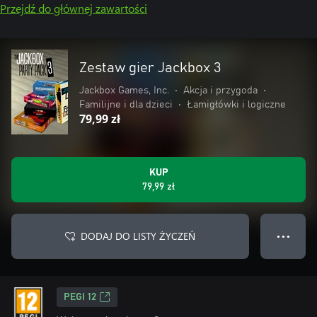
Przejdź do głównej zawartości
Zestaw gier Jackbox 3
Jackbox Games, Inc.
•
Akcja i przygoda
•
Familijne i dla dzieci
•
Łamigłówki i logiczne
79,99 zł
KUP
79,99 zł
DODAJ DO LISTY ŻYCZEŃ
● ● ●
PEGI 12