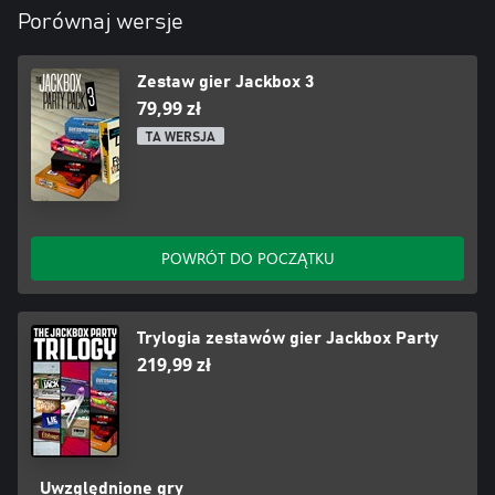
Porównaj wersje
Zestaw gier Jackbox 3
79,99 zł
TA WERSJA
POWRÓT DO POCZĄTKU
Trylogia zestawów gier Jackbox Party
219,99 zł
Uwzględnione gry