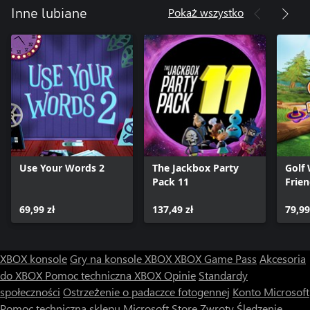
Pokaż wszystko
Inne lubiane
Use Your Words 2
The Jackbox Party
Golf
Pack 11
Frie
69,99 zł
137,49 zł
79,99
XBOX konsole
Gry na konsole XBOX
XBOX Game Pass
Akcesoria
do XBOX
Pomoc techniczna XBOX
Opinie
Standardy
społeczności
Ostrzeżenie o padaczce fotogennej
Konto Microsoft
Pomoc techniczna sklepu Microsoft Store
Zwroty
Śledzenie