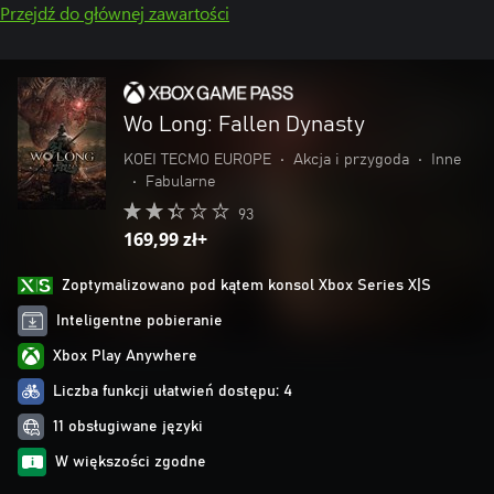
Przejdź do głównej zawartości
Wo Long: Fallen Dynasty
KOEI TECMO EUROPE
•
Akcja i przygoda
•
Inne
•
Fabularne
93
169,99 zł+
Zoptymalizowano pod kątem konsol Xbox Series X|S
Inteligentne pobieranie
Xbox Play Anywhere
Liczba funkcji ułatwień dostępu: 4
11 obsługiwane języki
W większości zgodne