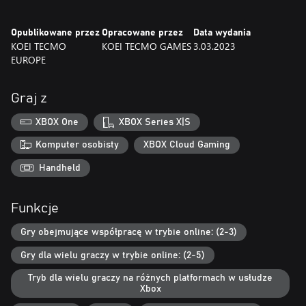
pokazali jeszcze, na co ich stać. A także historia głównego
bohatera, który podąży ścieżką bohaterstwa.
Opublikowane przez
Opracowane przez
Data wydania
KOEI TECMO
KOEI TECMO GAMES
3.03.2023
Uwaga: Do korzystania z różnych elementów gry niezbędne jest
EUROPE
połączenie z internetem.
Uwaga: To standardowa edycja gry. Dostępna jest także
Complete Edition.
Graj z
XBOX One
XBOX Series X|S
Komputer osobisty
XBOX Cloud Gaming
Handheld
Funkcje
Gry obejmujące współpracę w trybie online: (2-3)
Gry dla wielu graczy w trybie online: (2-5)
Tryb dla wielu graczy na różnych platformach w usłudze
Xbox