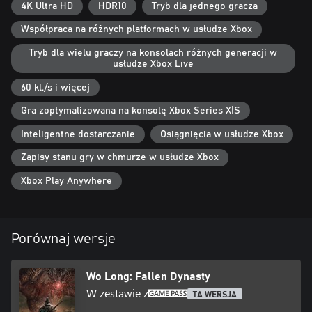
4K Ultra HD
HDR10
Tryb dla jednego gracza
Współpraca na różnych platformach w usłudze Xbox
Tryb dla wielu graczy na konsolach różnych generacji w
usłudze Xbox Live
60 kl./s i więcej
Gra zoptymalizowana na konsolę Xbox Series X|S
Inteligentne dostarczanie
Osiągnięcia w usłudze Xbox
Zapisy stanu gry w chmurze w usłudze Xbox
Xbox Play Anywhere
Porównaj wersje
Wo Long: Fallen Dynasty
W zestawie z
TA WERSJA