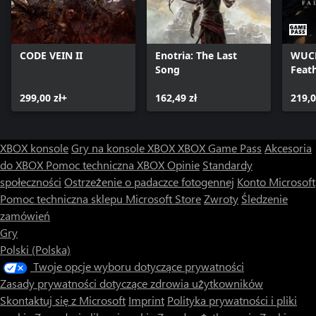
CODE VEIN II
Enotria: The Last
WUCH
Song
Feat
299,00 zł+
162,49 zł
219,0
XBOX konsole
Gry na konsole XBOX
XBOX Game Pass
Akcesoria
do XBOX
Pomoc techniczna XBOX
Opinie
Standardy
społeczności
Ostrzeżenie o padaczce fotogennej
Konto Microsoft
Pomoc techniczna sklepu Microsoft Store
Zwroty
Śledzenie
zamówień
Gry
Polski (Polska)
Twoje opcje wyboru dotyczące prywatności
Zasady prywatności dotyczące zdrowia użytkowników
Skontaktuj się z Microsoft
Imprint
Polityka prywatności i pliki