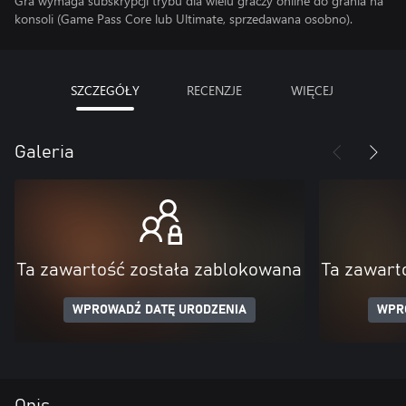
Gra wymaga subskrypcji trybu dla wielu graczy online do grania na
konsoli (Game Pass Core lub Ultimate, sprzedawana osobno).
SZCZEGÓŁY
RECENZJE
WIĘCEJ
Galeria
Ta zawartość została zablokowana
Ta zawart
WPROWADŹ DATĘ URODZENIA
WPR