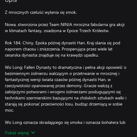
Opis
Z mrocznych czeluści wyłania się smok.
Nowa, stworzona przez Team NINJA mroczna fabularna gra akcji
w klimatach fantasy, osadzona w Epoce Trzech Królestw.
Rok 184. Chiny. Epoka późnej dynastii Han. Kraj słania się pod
naporem chaosu i zniszczenia. Prosperująca przez wiele lat
cesarska dynastia znajduje się na krawędzi upadku.
Wo Long: Fallen Dynasty to dramatyczna i pełna akcji opowieść o
bezimiennym żołnierzu walczącym o przetrwanie w mrocznej i
fantastycznej wersji świata czasów późnej dynastii Han, w
rzeczywistości opanowanej przez demony. Gracze walczą z
zabójczymi potworami i wrogimi żołnierzami posługującymi się
technikami szermierskimi bazującymi na chińskich sztukach walki i
starają się pokonać przeciwności losu, budząc drzemiącą w sobie
moc.
Wo Long oznacza skradającego się smoka i oznacza bohatera lub
wielką osobę, która nie jest jeszcze znana. To opowieść o
Pokaż więcej
oficerach, których czeka wspaniała przyszłość, ale którzy nie