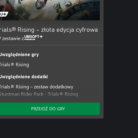
rials® Rising – złota edycja cyfrowa
 zestawie z
Uwzględnione gry
Trials® Rising
Uwzględnione dodatki
Trials® Rising – zestaw dodatkowy
Stuntman Rider Pack - Trials® Rising
Samurai Item Pack - Trials® Rising
Trials® Rising Sixty-Six
PRZEJDŹ DO GRY