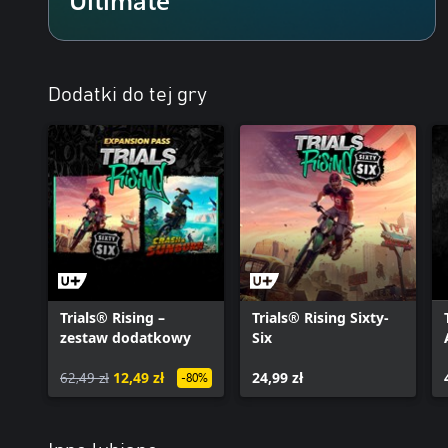
Dodatki do tej gry
Trials® Rising –
Trials® Rising Sixty-
zestaw dodatkowy
Six
62,49 zł
12,49 zł
24,99 zł
-80%