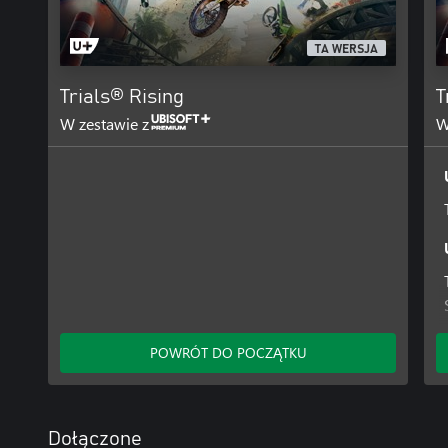
TA WERSJA
Trials® Rising
T
W zestawie z
W
POWRÓT DO POCZĄTKU
Dołączone