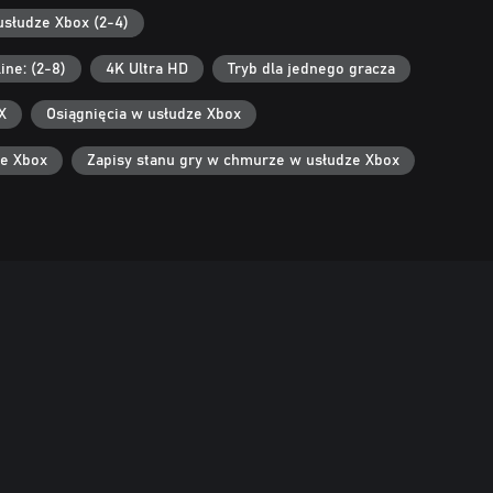
usłudze Xbox (2-4)
ine: (2-8)
4K Ultra HD
Tryb dla jednego gracza
X
Osiągnięcia w usłudze Xbox
ze Xbox
Zapisy stanu gry w chmurze w usłudze Xbox