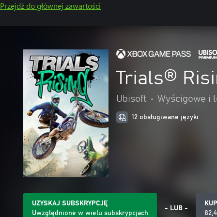
Przejdź do głównej zawartości
Trials® Ris
Ubisoft
•
Wyścigowe i l
12 obsługiwane języki
UZYSKAJ SUBSKRYPCJĘ
KU
- LUB -
Uwzględnione w wielu subskrypcjach
82,4