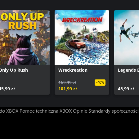
Only Up Rush
Wreckreation
Legends 
169,99 zł
-40%
45,99 zł
101,99 zł
45,99 zł
 do XBOX
Pomoc techniczna XBOX
Opinie
Standardy społeczności