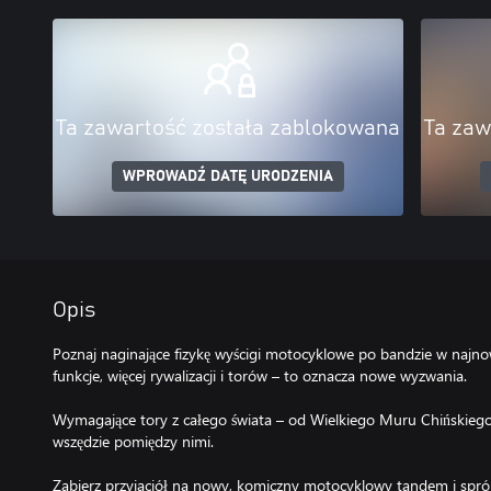
Ta zawartość została zablokowana
Ta zaw
WPROWADŹ DATĘ URODZENIA
Opis
Poznaj naginające fizykę wyścigi motocyklowe po bandzie w najnow
funkcje, więcej rywalizacji i torów – to oznacza nowe wyzwania.
Wymagające tory z całego świata – od Wielkiego Muru Chińskiego 
wszędzie pomiędzy nimi.
Zabierz przyjaciół na nowy, komiczny motocyklowy tandem i spró