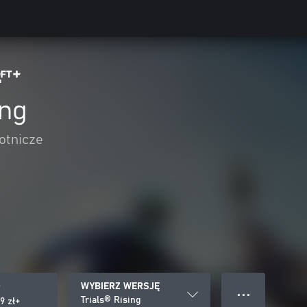
ing
otnicze
WYBIERZ WERSJĘ
P
● ● ●
Trials® Rising
9 zł+