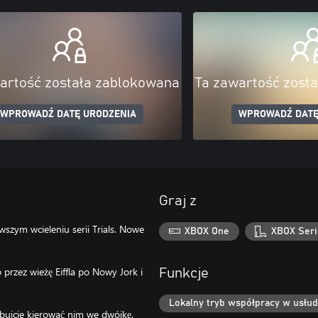
artość została zablokowana
Ta zawartość zost
WPROWADŹ DATĘ URODZENIA
WPROWADŹ DATĘ
Graj z
szym wcieleniu serii Trials. Nowe
XBOX One
XBOX Seri
przez wieżę Eiffla po Nowy Jork i
Funkcje
Lokalny tryb współpracy w usłud
bujcie kierować nim we dwójkę.