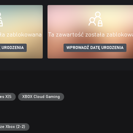
ała zablokowana
Ta zawartość została zablokow
 URODZENIA
WPROWADŹ DATĘ URODZENIA
es X|S
XBOX Cloud Gaming
ze Xbox (2-2)