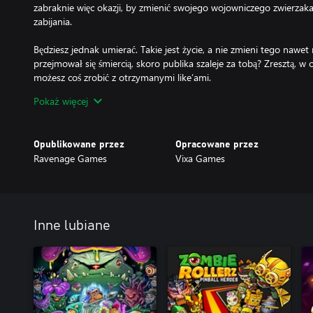
zabraknie więc okazji, by zmienić swojego wojowniczego zwierzaka
zabijania.
Będziesz jednak umierać. Takie jest życie, a nie zmieni tego nawet 
przejmował się śmiercią, skoro publika szaleje za tobą? Zresztą, w
możesz coś zrobić z otrzymanymi like’ami.
Pokaż więcej
Zdobyty fame pozwoli ci ulepszyć przedmioty, perki, aby zadawać 
się obawiać nudy: każdy odcinek jest generowany losowo i zaska
Opublikowane przez
Opracowane przez
Kiedy już zbudujesz swoją pozycję w show businessie, zaproś swo
Ravenage Games
Vixa Games
opa nawet dla czterech graczy! Grajcie taktycznie i współpracujcie
kradzież power-upów - wszystkie chwyty dozwolone, a każdy pomy
zabawa.
To jak, podpisujemy kontrakt?
Inne lubiane
Rogalikowa strzelanka
Setki przeciwników, dziesiątki rodzajów broni, różnorodne perki 
plansze i mięsiści bossowie, którzy sprawdzą czy faktycznie jeste
zestawem broni i przedmiotów!