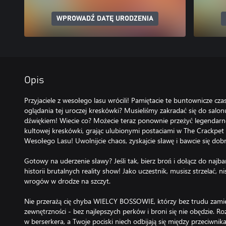
WPROWADŹ DATĘ URODZENIA
Opis
Przyjaciele z wesołego lasu wrócili! Pamiętacie te buntownicze cz
oglądania tej uroczej kreskówki? Musieliśmy zakradać się do salo
dźwiękiem! Wiecie co? Możecie teraz ponownie przeżyć legendarn
kultowej kreskówki, grając ulubionymi postaciami w The Crackpet S
Wesołego Lasu! Uwolnijcie chaos, zyskajcie sławę i bawcie się dobr
Gotowy na uderzenie sławy? Jeśli tak, bierz broń i dołącz do najb
historii brutalnych reality show! Jako uczestnik, musisz strzelać, nis
wrogów w drodze na szczyt.
Nie przerażą cię chyba WIELCY BOSSOWIE, którzy bez trudu zamie
zewnętrzności - bez najlepszych perków i broni się nie obędzie. Ro
w berserkera, a Twoje pociski niech odbijają się między przeciwnik