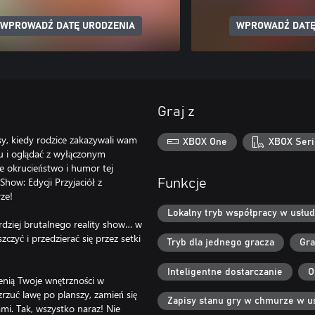
WPROWADŹ DATĘ URODZENIA
WPROWADŹ DATĘ
Graj z
asy, kiedy rodzice zakazywali wam
XBOX One
XBOX Seri
nu i oglądać z wyłączonym
e okrucieństwo i humor tej
how: Edycji Przyjaciół z
Funkcje
ze!
Lokalny tryb współpracy w usłud
ardziej brutalnego reality show… w
zczyć i przedzierać się przez setki
Tryb dla jednego gracza
Gra
Inteligentne dostarczanie
O
nią Twoje wnętrzności w
zrzuć lawę po planszy, zamień się
Zapisy stanu gry w chmurze w u
ami. Tak, wszystko naraz! Nie