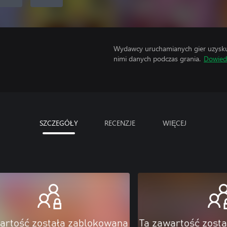
Wydawcy uruchamianych gier uzyskują
nimi danych podczas grania.
Dowiedz
SZCZEGÓŁY
RECENZJE
WIĘCEJ
artość została zablokowana
Ta zawartość zost