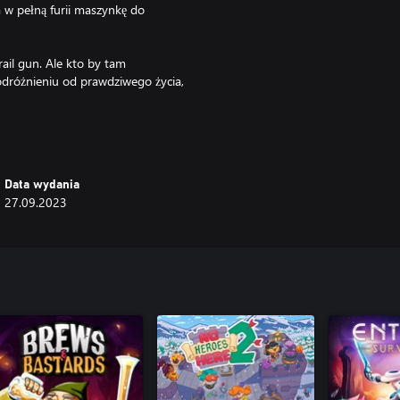
 w pełną furii maszynkę do
rail gun. Ale kto by tam
 odróżnieniu od prawdziwego życia,
jeszcze więcej obrażeń. Nie musisz
kuje niczym zima drogowców!
Data wydania
ich znajomych, aby zagrać w co-
27.09.2023
 lub dajcie sobie w zęby za
sł jest dobry, dopóki jest
i przedmioty, generowane losowo
ś gotów, aby ukończyć grę z danym