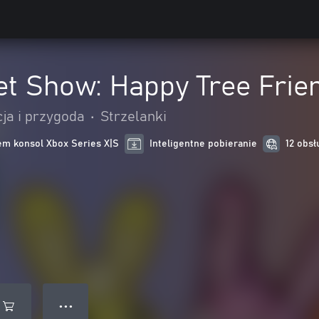
t Show: Happy Tree Frien
ja i przygoda
•
Strzelanki
m konsol Xbox Series X|S
Inteligentne pobieranie
12 obsł
● ● ●