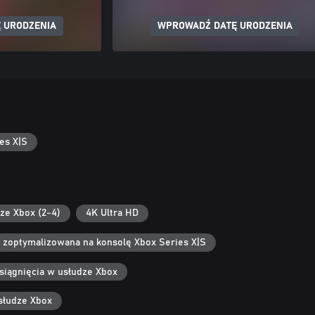
 URODZENIA
WPROWADŹ DATĘ URODZENIA
es X|S
ze Xbox (2-4)
4K Ultra HD
 zoptymalizowana na konsolę Xbox Series X|S
siągnięcia w usłudze Xbox
słudze Xbox