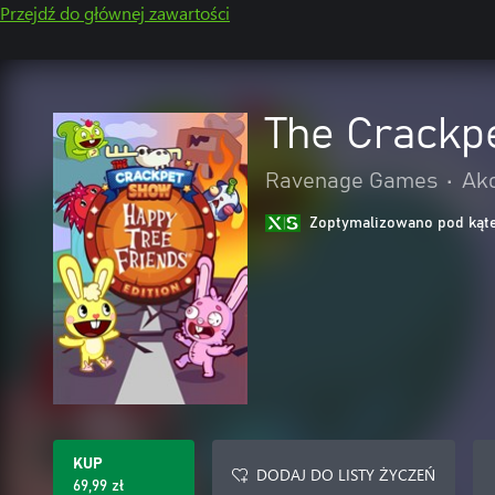
Przejdź do głównej zawartości
The Crackpe
Ravenage Games
•
Akc
Zoptymalizowano pod kąte
KUP
DODAJ DO LISTY ŻYCZEŃ
69,99 zł