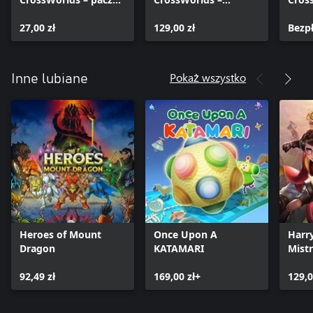
Wojownicze Żółwie
przepustka sezonowa
Extr
Ninja
27,00 zł
129,00 zł
Star”
Bezp
Pokaż wszystko
Inne lubiane
Heroes of Mount
Once Upon A
Harry
Dragon
KATAMARI
Mist
Quid
92,49 zł
169,00 zł+
129,0