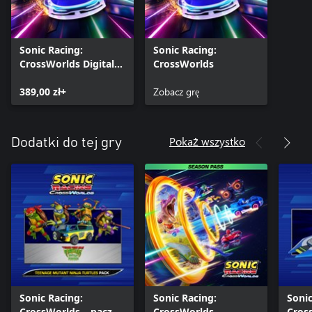
Sonic Racing:
Sonic Racing:
CrossWorlds Digital
CrossWorlds
Deluxe Edition
389,00 zł+
Zobacz grę
Pokaż wszystko
Dodatki do tej gry
Sonic Racing:
Sonic Racing:
Sonic
CrossWorlds – paczka
CrossWorlds –
Cros