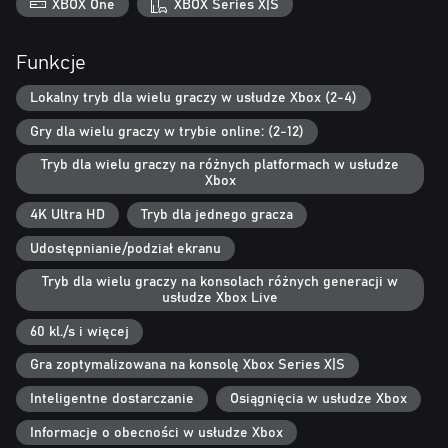
XBOX One
XBOX Series X|S
Gra na wiele sposobów
Zbierz znajomych, by zagrać w trybie podzielonego ekranu w
Funkcje
Grand Prix i w nowym trybie wieloosobowym – Parku
Wyścigowym. Rywalizuj z graczami z całego świata i podnoś swoją
Lokalny tryb dla wielu graczy w usłudze Xbox (2-4)
rangę w światowych zawodach, graj ze znajomymi online w
Gry dla wielu graczy w trybie online: (2-12)
towarzyskich zawodach z zasadami własnymi dla 12 graczy lub
sprawdź swoje umiejętności w jeździe na czas.
Tryb dla wielu graczy na różnych platformach w usłudze
Xbox
4K Ultra HD
Tryb dla jednego gracza
Udostępnianie/podział ekranu
Tryb dla wielu graczy na konsolach różnych generacji w
usłudze Xbox Live
60 kl./s i więcej
Gra zoptymalizowana na konsolę Xbox Series X|S
Inteligentne dostarczanie
Osiągnięcia w usłudze Xbox
Informacje o obecności w usłudze Xbox