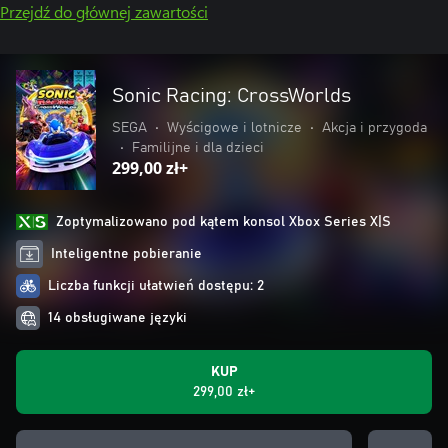
Przejdź do głównej zawartości
Sonic Racing: CrossWorlds
SEGA
•
Wyścigowe i lotnicze
•
Akcja i przygoda
•
Familijne i dla dzieci
299,00 zł+
Zoptymalizowano pod kątem konsol Xbox Series X|S
Inteligentne pobieranie
Liczba funkcji ułatwień dostępu: 2
14 obsługiwane języki
KUP
299,00 zł+