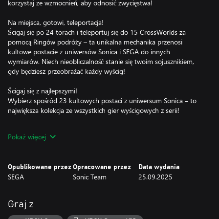
korzystaj ze wzmocnień, aby odnosić zwycięstwa!
Na miejsca, gotowi, teleportacja!
Ścigaj się po 24 torach i teleportuj się do 15 CrossWorlds za
pomocą Ringów podróży – ta unikalna mechanika przenosi
kultowe postacie z uniwersów Sonica i SEGA do innych
wymiarów. Niech nieobliczalność stanie się twoim sojusznikiem,
gdy będziesz przeobrażać każdy wyścig!
Ścigaj się z najlepszymi!
Wybierz spośród 23 kultowych postaci z uniwersum Sonica – to
największa kolekcja ze wszystkich gier wyścigowych z serii!
Do wyboru, do koloru
Pokaż więcej
Mieszaj i łącz 45 oryginalnych pojazdów oraz 70 różnych
gadżetów, aby mieć najlepsze asy w rękawie, zdobywać kolejne
poziomy dla swojej bryki i stworzyć maszynę, która odpowiada
Opublikowane przez
Opracowane przez
Data wydania
twojemu stylowi jazdy.
SEGA
Sonic Team
25.09.2025
Zdobądź przewagę z potężnymi przedmiotami!
Weź górę nad rywalami za pomocą 23 różnych przedmiotów.
Graj z
Wśród nich znajdziesz nie tylko powracających ulubieńców, ale i
zupełnie nowe przedmioty, takie jak monster truck!