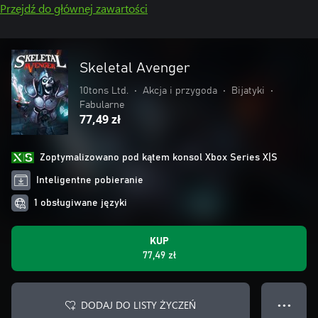
Przejdź do głównej zawartości
Skeletal Avenger
10tons Ltd.
•
Akcja i przygoda
•
Bijatyki
•
Fabularne
77,49 zł
Zoptymalizowano pod kątem konsol Xbox Series X|S
Inteligentne pobieranie
1 obsługiwane języki
KUP
77,49 zł
DODAJ DO LISTY ŻYCZEŃ
● ● ●