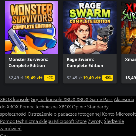
Monster Survivors:
Rage Swarm:
Xmas
Complete Edition
Complete Edition
32,49 zł
19,49 zł+
32,49 zł
19,49 zł+
18,49
-40%
-40%
XBOX konsole
Gry na konsole XBOX
XBOX Game Pass
Akcesoria
do XBOX
Pomoc techniczna XBOX
Opinie
Standardy
społeczności
Ostrzeżenie o padaczce fotogennej
Konto Microsoft
Pomoc techniczna sklepu Microsoft Store
Zwroty
Śledzenie
zamówień
Gry