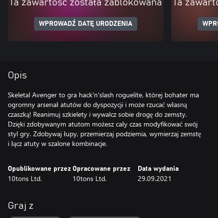
Ta zawartość została zablokowana
Ta zawart
WPROWADŹ DATĘ URODZENIA
WPR
Opis
Skeletal Avenger to gra hack'n'slash roguelite, której bohater ma
ogromny arsenał atutów do dyspozycji i może rzucać własną
czaszką! Reanimuj szkielety i wywalcz sobie drogę do zemsty.
Dzięki zdobywanym atutom możesz cały czas modyfikować swój
styl gry. Zdobywaj łupy, przemierzaj podziemia, wymierzaj zemstę
i łącz atuty w szalone kombinacje.
Opublikowane przez
Opracowane przez
Data wydania
10tons Ltd.
10tons Ltd.
29.09.2021
Graj z