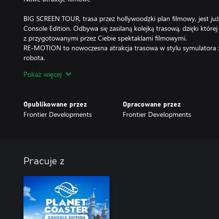
BIG SCREEN TOUR, trasa przez hollywoodzki plan filmowy, jest już
Console Edition. Odbywa się zasilaną kolejką trasową, dzięki które
z przygotowanymi przez Ciebie spektaklami filmowymi.
RE-MOTION to nowoczesna atrakcja trasowa w stylu symulatora
robota.
HORROR HEIGHTS to mrożąca krew w żyłach kryta atrakcja z wie
Pokaż więcej
nieustraszonych gości.
Opublikowane przez
Opracowane przez
Dźwięk rodem z filmów
Frontier Developments
Frontier Developments
Nowa muzyka, atmosfera studia filmowego i wyzwalane efekty dźw
filmowe będą tętnić życiem jak prawdziwa produkcja z Hollywood.
Pracuje z