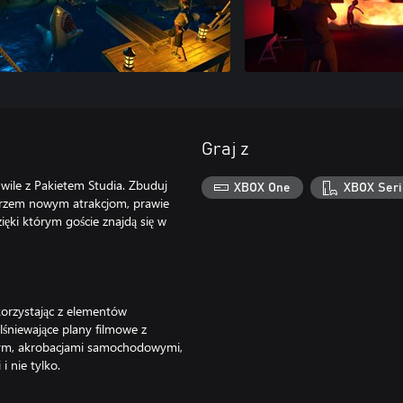
Graj z
hwile z Pakietem Studia. Zbuduj
XBOX One
XBOX Seri
i trzem nowym atrakcjom, prawie
ki którym goście znajdą się w
korzystając z elementów
lśniewające plany filmowe z
wym, akrobacjami samochodowymi,
 nie tylko.