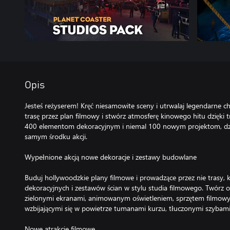
Opis
Jesteś reżyserem! Kręć niesamowite sceny i utrwalaj legendarne c
trasę przez plan filmowy i stwórz atmosferę kinowego hitu dzięk
400 elementom dekoracyjnym i niemal 100 nowym projektom, dzię
samym środku akcji.
Wypełnione akcją nowe dekoracje i zestawy budowlane
Buduj hollywoodzkie plany filmowe i prowadzące przez nie trasy, 
dekoracyjnych i zestawów ścian w stylu studia filmowego. Twórz o
zielonymi ekranami, animowanym oświetleniem, sprzętem filmo
wzbijającymi się w powietrze tumanami kurzu, tłuczonymi szybami i
Nowe atrakcje filmowe