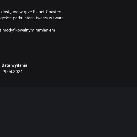
 dostępna w grze Planet Coaster:
j goście parku staną twarzą w twarz
 z modyfikowalnym ramieniem
żą swobodnego spadku dla
Data wydania
29.04.2021
iękowe sprawią, że Twoje plany