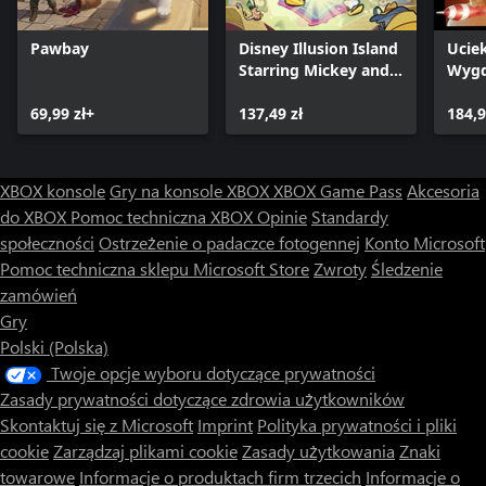
Pawbay
Disney Illusion Island
Uciek
Starring Mickey and
Wygd
Friends
69,99 zł+
137,49 zł
184,9
XBOX konsole
Gry na konsole XBOX
XBOX Game Pass
Akcesoria
do XBOX
Pomoc techniczna XBOX
Opinie
Standardy
społeczności
Ostrzeżenie o padaczce fotogennej
Konto Microsoft
Pomoc techniczna sklepu Microsoft Store
Zwroty
Śledzenie
zamówień
Gry
Polski (Polska)
Twoje opcje wyboru dotyczące prywatności
Zasady prywatności dotyczące zdrowia użytkowników
Skontaktuj się z Microsoft
Imprint
Polityka prywatności i pliki
cookie
Zarządzaj plikami cookie
Zasady użytkowania
Znaki
towarowe
Informacje o produktach firm trzecich
Informacje o