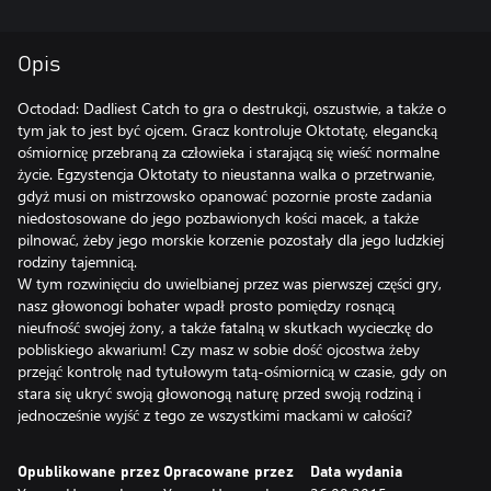
Opis
Octodad: Dadliest Catch to gra o destrukcji, oszustwie, a także o
tym jak to jest być ojcem. Gracz kontroluje Oktotatę, elegancką
ośmiornicę przebraną za człowieka i starającą się wieść normalne
życie. Egzystencja Oktotaty to nieustanna walka o przetrwanie,
gdyż musi on mistrzowsko opanować pozornie proste zadania
niedostosowane do jego pozbawionych kości macek, a także
pilnować, żeby jego morskie korzenie pozostały dla jego ludzkiej
rodziny tajemnicą.
W tym rozwinięciu do uwielbianej przez was pierwszej części gry,
nasz głowonogi bohater wpadł prosto pomiędzy rosnącą
nieufność swojej żony, a także fatalną w skutkach wycieczkę do
pobliskiego akwarium! Czy masz w sobie dość ojcostwa żeby
przejąć kontrolę nad tytułowym tatą-ośmiornicą w czasie, gdy on
stara się ukryć swoją głowonogą naturę przed swoją rodziną i
jednocześnie wyjść z tego ze wszystkimi mackami w całości?
Opublikowane przez
Opracowane przez
Data wydania