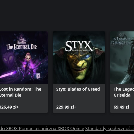
FORMACJE DOSTĘPNE SĄ POD
Lost in Random: The
Styx: Blades of Greed
The Legac
Eternal Die
Griselda
126,49 zł+
229,99 zł+
69,49 zł
 do XBOX
Pomoc techniczna XBOX
Opinie
Standardy społeczności