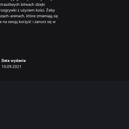
traszliwych bitwach dzięki
 rozgrywki z użyciem kości. Żeby
zach-arenach, które zmieniają się
a na swoją korzyść i zanurz się w
arów dzięki scenariuszowi
a „Pory na przygodę!” oraz „The
ść osobliwych krain Random, z
idywalnym mieszkańcom, uratuj
Data wydania
aniem.
10.09.2021
a nieznanemu w wyjątkowej
strategię do zmieniających się
rzeciw się przeklętemu
acielem Diceyem i podejmuj ryzyko