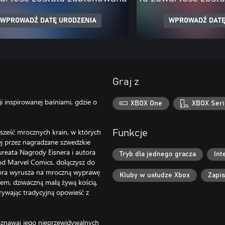
WPROWADŹ DATĘ URODZENIA
WPROWADŹ DATĘ
Graj z
i inspirowanej baśniami, gdzie o
XBOX One
XBOX Seri
sześć mrocznych krain, w których
Funkcje
nej przez nagradzane szwedzkie
ureata Nagrody Eisnera i autora
Tryb dla jednego gracza
Int
 od Marvel Comics, dołączysz do
która wyrusza na mroczną wyprawę
Kluby w usłudze Xbox
Zapi
em, dziwaczną małą żywą kością,
ywając tradycyjną opowieść z
oznawaj jego nieprzewidywalnych