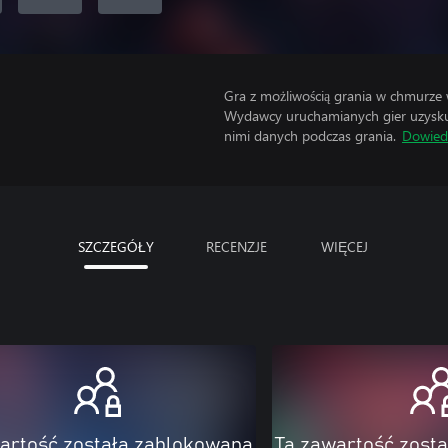
Gra z możliwością grania w chmurze
Wydawcy uruchamianych gier uzyskują
nimi danych podczas grania.
Dowiedz
SZCZEGÓŁY
RECENZJE
WIĘCEJ
artość została zablokowana
Ta zawartość zost