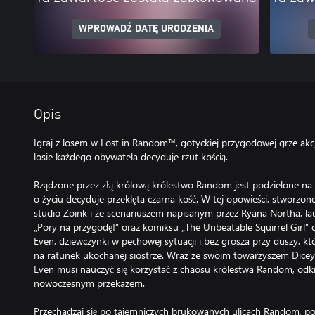
WPROWADŹ DATĘ URODZENIA
Opis
Igraj z losem w Lost in Random™, gotyckiej przygodowej grze akcj
losie każdego obywatela decyduje rzut kością.
Rządzone przez złą królową królestwo Random jest podzielone na 
o życiu decyduje przeklęta czarna kość. W tej opowieści, stworzo
studio Zoink i ze scenariuszem napisanym przez Ryana Northa, la
„Pory na przygodę!” oraz komiksu „The Unbeatable Squirrel Girl”
Even, dziewczynki w pechowej sytuacji i bez grosza przy duszy, 
na ratunek ukochanej siostrze. Wraz ze swoim towarzyszem Dicey
Even musi nauczyć się korzystać z chaosu królestwa Random, odkr
nowoczesnym przekazem.
Przechadzaj się po tajemniczych brukowanych ulicach Random, p