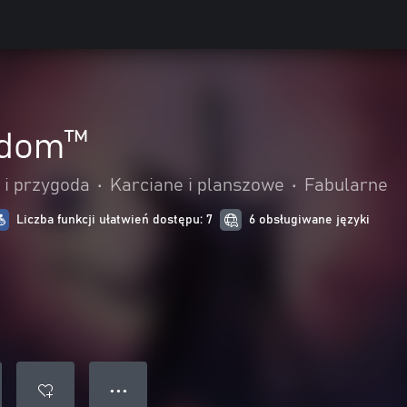
ndom™
 i przygoda
•
Karciane i planszowe
•
Fabularne
Liczba funkcji ułatwień dostępu: 7
6 obsługiwane języki
● ● ●