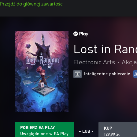
Przejdź do głównej zawartości
Lost in Ra
Electronic Arts
•
Akcja
Inteligentne pobieranie
POBIERZ EA PLAY
KUP
- LUB -
Uwzględnione w EA Play
129,99 zł