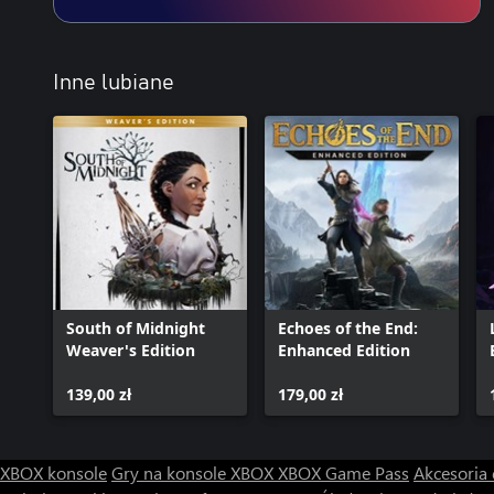
OBOWIĄZUJĄ WARUNKI I OGRANICZENIA. SZCZEGÓŁOWE IN
ADRESEM www.ea.com/pl-pl/legal.
Inne lubiane
South of Midnight
Echoes of the End:
Weaver's Edition
Enhanced Edition
139,00 zł
179,00 zł
XBOX konsole
Gry na konsole XBOX
XBOX Game Pass
Akcesoria