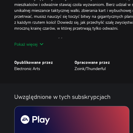
mieszkańców i odważnie stawiaj czoła wyzwaniom. Bierz udział w s
unikalnej mieszance taktycznej walki, zbierania kart i wybuchowej
przetrwać, musisz nauczyć się toczyć bitwy na gigantycznych plans
z każdym rzutem kości! Dowiedz się, jak przechylić szalę zwycięstw
mroczną krainę czarów, w której przetrwają tylko odważni.
ODKRYJ OSOBLIWĄ BAŚŃ – wkrocz do pięknej i upiornej krainy cz
Pokaż więcej
napisanemu przez Ryana Northa, laureata Nagrody Eisnera i autor
Unbeatable Squirrel Girl”. Musisz wyruszyć na wyprawę przez sze
których każda ma własny, szalony zestaw zasad. Pomóż nieprzew
Opublikowane przez
Opracowane przez
siostrę i odkryj dziwaczną opowieść z bardzo nowoczesnym przesł
Electronic Arts
Zoink/Thunderful
TOCZ SPEKTAKULARNE TAKTYCZNE BITWY NA KOŚCI – staw czoł
mieszance taktycznej walki i zbierania kart oraz dostosowuj swoją 
warunków na planszach-arenach.
Uwzględnione w tych subskrypcjach
SPRZECIW SIĘ LOSOWI NA PRZEKÓR PRAWDOPODOBIEŃSTWU – sp
przeznaczeniu i opanuj moc losowości. Połącz siły ze swoim przyj
w bitwach, których przebieg może zmienić rzut kością.
Igraj z losem. Wygraj grę.