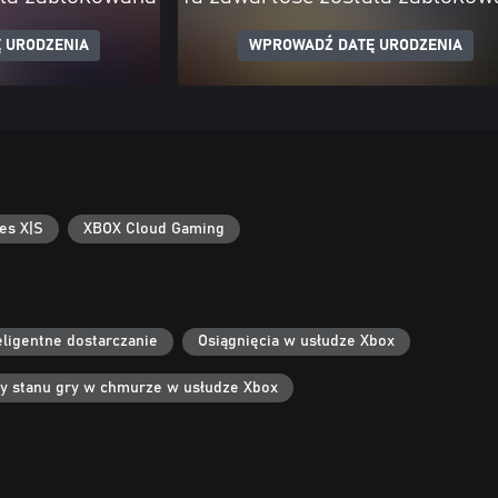
 URODZENIA
WPROWADŹ DATĘ URODZENIA
es X|S
XBOX Cloud Gaming
eligentne dostarczanie
Osiągnięcia w usłudze Xbox
sy stanu gry w chmurze w usłudze Xbox