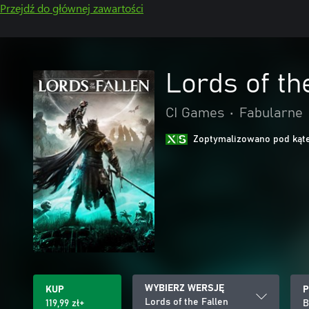
Przejdź do głównej zawartości
Lords of th
CI Games
•
Fabularne
Zoptymalizowano pod kąte
WYBIERZ WERSJĘ
KUP
P
Lords of the Fallen
119,99 zł+
B