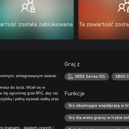
artość została zablokowana
Ta zawartość zost
Graj z
gromnym, zintegrowanym świecie.
XBOX Series X|S
XBOX C
aca do życia. Wciel się w
w tej ogromnej grze RPG, aby raz
Funkcje
 szybką i pełną wyzwań walką oraz
Gry obejmujące współpracę w try
Gry dla wielu graczy w trybie onl
i krainami - światem żywych i