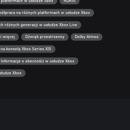
h platformach w usłudze Xbox
HDR10
ółpraca na różnych platformach w usłudze Xbox
ach różnych generacji w usłudze Xbox Live
 i więcej
Dźwięk przestrzenny
Dolby Atmos
na konsolę Xbox Series X|S
Informacje o obecności w usłudze Xbox
słudze Xbox