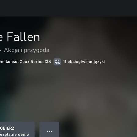
e Fallen
•
Akcja i przygoda
m konsol Xbox Series X|S
11 obsługiwane języki
OBIERZ
● ● ●
ezpłatne demo