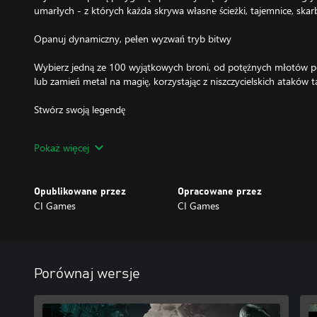
umarłych - z których każda skrywa własne ścieżki, tajemnice, skarb
Opanuj dynamiczny, pełen wyzwań tryb bitwy
Wybierz jedną ze 100 wyjątkowych broni, od potężnych młotów po 
lub zamień metal na magię, korzystając z niszczycielskich ataków t
Stwórz swoją legendę
Spersonalizuj wygląd swojej postaci, zanim wybierzesz jedną z dzie
Pokaż więcej
względu na to, którą ścieżkę wybierzesz, rozwijaj swój własny styl
umiejętności i broni.
Opublikowane przez
Opracowane przez
Połącz siły w trybie multiplayer online
CI Games
CI Games
Przeżyj misję samodzielnie lub połącz siły z innymi graczami w tr
wspólnie podróżować tak długo, jak tylko zechcecie, wybierając spo
wspólnej progresji, w których obaj gracze zapisują wszystkie osiąg
bezpłatnej przepustki dla znajomych, aby zaprosić dowolną osobę 
Porównaj wersje
posiada ona własną kopię gry.
Ponad 70 popremierowych aktualizacji