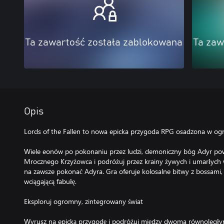
Ta zawartość została zablokowana
Ta zaw
Opis
Lords of the Fallen to nowa epicka przygoda RPG osadzona w o
Wiele eonów po pokonaniu przez ludzi, demoniczny bóg Adyr powr
Mrocznego Krzyżowca i podróżuj przez krainy żywych i umarłych 
na zawsze pokonać Adyra. Gra oferuje kolosalne bitwy z bossami,
wciągającą fabułę.
Eksploruj ogromny, zintegrowany świat
Wyrusz na epicką przygodę i podróżuj między dwoma równoległym