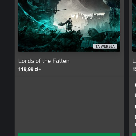
Zawiera ponad 70 aktualizacji, w tym szeroko docenianą wersję 2.
doświadczenie gry dzięki całkowicie odnowionemu systemowi wal
wydajności, rygorystycznemu zrównoważeniu poziomu trudności wi
oraz szeregowi nowych funkcji poprawiających komfort gry.
TA WERSJA
Lords of the Fallen
L
119,99 zł+
1