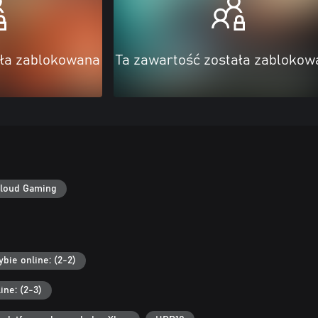
ała zablokowana
Ta zawartość została zablokow
loud Gaming
bie online: (2-2)
ine: (2-3)