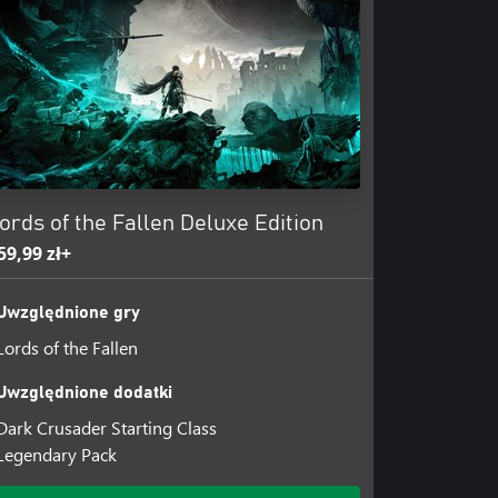
0, znacznie poprawiającą ogólne
ki, znacznemu zwiększeniu
elu nowych linii zadań i trybów
ords of the Fallen Deluxe Edition
59,99 zł+
Uwzględnione gry
Lords of the Fallen
Uwzględnione dodatki
Dark Crusader Starting Class
Legendary Pack