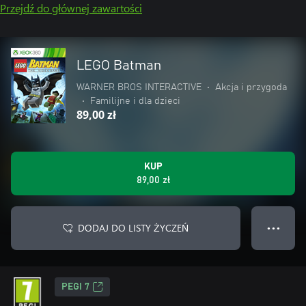
Przejdź do głównej zawartości
LEGO Batman
WARNER BROS INTERACTIVE
•
Akcja i przygoda
•
Familijne i dla dzieci
89,00 zł
KUP
89,00 zł
DODAJ DO LISTY ŻYCZEŃ
● ● ●
PEGI 7