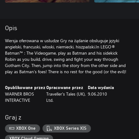
Opis
Wersja oferowana w usłudze Gry na żądanie obsługuje języki
angielski, francuski, włoski, niemiecki, hiszpański.In LEGO®
Batman™ : The Videogame, play as Batman and his sidekick
Robin as you build, drive, swing and fight your way through
Gotham City. Then, jump into the story from the other side and
play as Batman’s foes! There is no rest for the good (or the evil)!
Opublikowane przez
Opracowane przez
Data wydania
WARNER BROS
Traveller's Tales (UK),
9.06.2010
INTERACTIVE
Ltd.
Graj z
XBOX One
XBOX Series X|S
XBOX Cloud Gaming