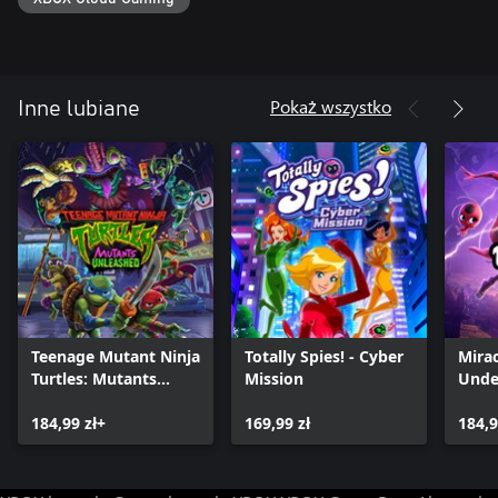
Pokaż wszystko
Inne lubiane
Teenage Mutant Ninja
Totally Spies! - Cyber
Mirac
Turtles: Mutants
Mission
Unde
Unleashed
184,99 zł+
169,99 zł
184,9