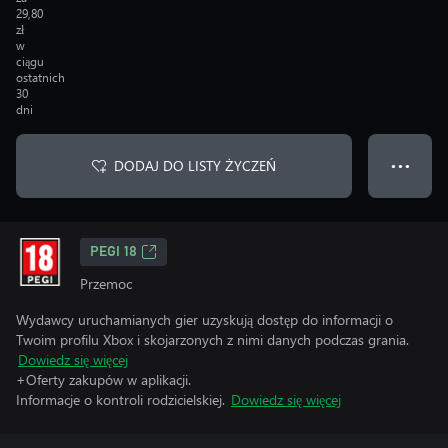
29,80
zł
w
ciągu
ostatnich
30
dni
DODAJ DO LISTY ŻYCZEŃ
● ● ●
PEGI 18
Przemoc
Wydawcy uruchamianych gier uzyskują dostęp do informacji o
Twoim profilu Xbox i skojarzonych z nimi danych podczas grania.
Dowiedz się więcej
+Oferty zakupów w aplikacji.
Informacje o kontroli rodzicielskiej.
Dowiedz się więcej