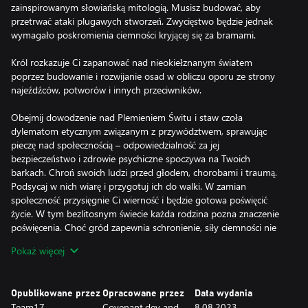
zainspirowanym słowiańską mitologią. Musisz budować, aby
przetrwać ataki plugawych stworzeń. Zwycięstwo będzie jednak
wymagało poskromienia ciemności kryjącej się za bramami.
Król rozkazuje Ci zapanować nad nieokiełznanym światem
poprzez budowanie i rozwijanie osad w obliczu oporu ze strony
najeźdźców, potworów i innych przeciwników.
Obejmij dowodzenie nad Plemieniem Świtu i staw czoła
dylematom etycznym związanym z przywództwem, sprawując
pieczę nad społecznością – odpowiedzialność za jej
bezpieczeństwo i zdrowie psychiczne spoczywa na Twoich
barkach. Chroń swoich ludzi przed głodem, chorobami i traumą.
Podsycaj w nich wiarę i przygotuj ich do walki. W zamian
społeczność przysięgnie Ci wierność i będzie gotowa poświęcić
życie. W tym bezlitosnym świecie każda rodzina pozna znaczenie
poświęcenia. Choć gród zapewnia schronienie, siły ciemności nie
śpią.
Pokaż więcej
Musisz przygotować swoich ludzi, zdobyć się na odwagę, aby
przemierzyć opustoszałe ziemie, prowadzić podboje i utorować
Opublikowane przez
Opracowane przez
Data wydania
ścieżkę, która ukształtuje Twoje królestwo. Czyhają na Ciebie
Team17
Covenant.dev and
8.08.2023