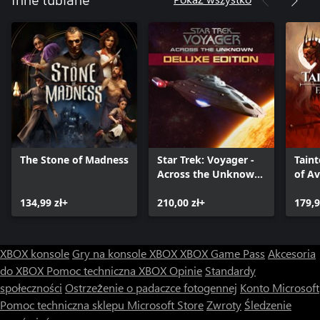
Inne lubiane
The Stone of Madness
Star Trek: Voyager -
Taint
Across the Unknown
of A
Deluxe Edition
134,99 zł+
210,00 zł+
179,9
XBOX konsole
Gry na konsole XBOX
XBOX Game Pass
Akcesoria
do XBOX
Pomoc techniczna XBOX
Opinie
Standardy
społeczności
Ostrzeżenie o padaczce fotogennej
Konto Microsoft
Pomoc techniczna sklepu Microsoft Store
Zwroty
Śledzenie