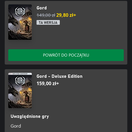
Gord
149,00 zł
29,80 zł+
TA WERSJA
POWRÓT DO POCZĄTKU
Gord - Deluxe Edition
159,00 zł+
Uwzględnione gry
Gord