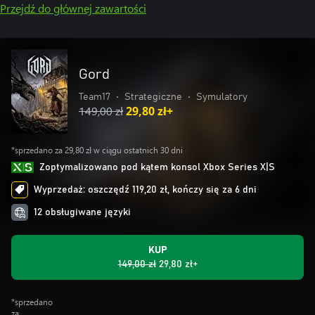
Przejdź do głównej zawartości
Gord
Team17
•
Strategiczne
•
Symulatory
149,00 zł
29,80 zł+
*sprzedano za 29,80 zł w ciągu ostatnich 30 dni
Zoptymalizowano pod kątem konsol Xbox Series X|S
Wyprzedaż: oszczędź 119,20 zł, kończy się za 6 dni
12 obsługiwane języki
KUP
149,00 zł
29,80 zł+
*sprzedano
za