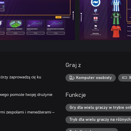
Graj z
tórzy zaprowadzą cię ku
Komputer osobisty
iowego pomoże twojej drużynie
Funkcje
Gry dla wielu graczy w trybie onl
szymi zespołami i menedżerami –
Tryb dla wielu graczy na różnyc