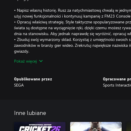
• Napisz własną historię. Rusz za natychmiastową chwałą w jedny
użyj nowej funkcjonalności i kontynuuj kampanię z FM23 Console 
• Opracuj właściwą strategię. Style taktyczne spopularyzowane p
świata są dostępne na wyciągnięcie ręki, dzięki czemu możesz rywal
dnia na stanowisku. Aby jednak naprawdę się wyróżnić, opracuj wła
• Zbuduj swój wymarzony skład. Korzystaj z umiejętności swoich s
zawodników w branży gier wideo. Zrekrutuj największe nazwiska św
gwiazdy.
• Przeżyj ważne chwile meczowe. Dokonuj zmian, które przesądzą 
Pokaż więcej
emocje związane z oglądaniem meczu z ławki trenerskiej.
• Pochwal się swoimi wynikami. Udowodnij, że nie masz sobie ró
online – Zawodach, Turnieju gwiazd i Karierze online.
Opublikowane przez
Opracowane p
SEGA
Sports Interacti
NOWOŚCI W TYM SEZONIE
ROZWIJAJ TALENT GRACZY
Poprawiaj formę swoich zawodników dzięki ulepszonym metodom
Inne lubiane
trenowania piłkarzy w grupach przypisanych do pozycji daje ci lep
dotyczące mentoringu ułatwiają ci przekazywanie wiedzy gwiaz
zawodnikom.