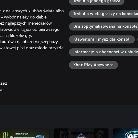
Tryb dla jednego gracza
m z najlepszych klubów świata albo
Tryb dla wielu graczy na konsol
– wybór należy do ciebie.
rzez najlepszych menedżerów
Gra zoptymalizowana na konsolę
izować z elitą już od pierwszego
sną filozofię gry.
Klawiatura i mysz dla konsoli
kautów i najobszerniejszej bazy
iatowej piłki oraz młode przyszłe
Informacje o obecności w usłud
o zwycięstwie w meczu. Poczuj
Xbox Play Anywhere
wnych w jednym z trzech trybów
rzez
ve
 treningowym. Możliwość
szą kontrolę, a ulepszenia
d światowego formatu młodym