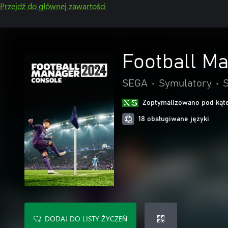
Przejdź do głównej zawartości
Football M
SEGA
•
Symulatory
•
S
Zoptymalizowano pod kąte
18 obsługiwane języki
DODAJ DO LISTY ŻYCZEŃ