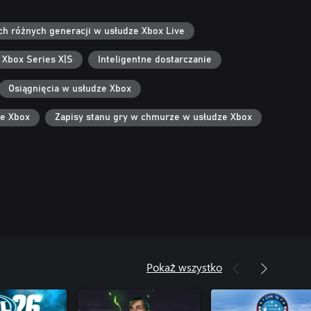
ach różnych generacji w usłudze Xbox Live
 Xbox Series X|S
Inteligentne dostarczanie
Osiągnięcia w usłudze Xbox
ze Xbox
Zapisy stanu gry w chmurze w usłudze Xbox
Pokaż wszystko