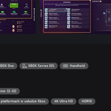
XBOX One
XBOX Series X|S
Handheld
ine: (2-32)
h platformach w usłudze Xbox
4K Ultra HD
HDR10