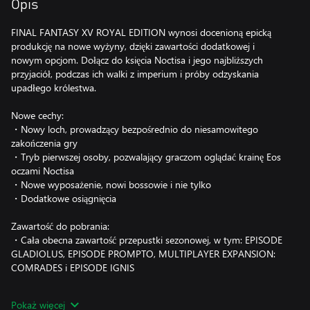
Opis
FINAL FANTASY XV ROYAL EDITION wynosi docenioną epicką
produkcję na nowe wyżyny, dzięki zawartości dodatkowej i
nowym opcjom. Dołącz do księcia Noctisa i jego najbliższych
przyjaciół, podczas ich walki z imperium i próby odzyskania
upadłego królestwa.
Nowe cechy:
・Nowy loch, prowadzący bezpośrednio do niesamowitego
zakończenia gry
・Tryb pierwszej osoby, pozwalający graczom oglądać krainę Eos
oczami Noctisa
・Nowe wyposażenie, nowi bossowie i nie tylko
・Dodatkowe osiągnięcia
Zawartość do pobrania:
・Cała obecna zawartość przepustki sezonowej, w tym: EPISODE
GLADIOLUS, EPISODE PROMPTO, MULTIPLAYER EXPANSION:
COMRADES i EPISODE IGNIS
Elementy dodatkowe:
Pokaż więcej
・Ponad tuzin elementów zawartości do pobrania, w tym broń,