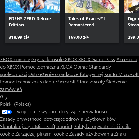
EDENS ZERO Deluxe
Tales of Graces™f
Digi
Edition
Remastered
Stra
318,99 zł+
169,00 zł+
299,0
XBOX konsole
Gry na konsole XBOX
XBOX Game Pass
Akcesoria
do XBOX
Pomoc techniczna XBOX
Opinie
Standardy
społeczności
Ostrzeżenie o padaczce fotogennej
Konto Microsoft
Pomoc techniczna sklepu Microsoft Store
Zwroty
Śledzenie
zamówień
Gry
Polski (Polska)
Twoje opcje wyboru dotyczące prywatności
Zasady prywatności dotyczące zdrowia użytkowników
Skontaktuj się z Microsoft
Imprint
Polityka prywatności i pliki
cookie
Zarządzaj plikami cookie
Zasady użytkowania
Znaki