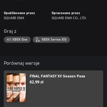
królewskie skórki samochodów Regalia i zestawy przedmiotów
Opublikowane przez
Opracowane przez
FINAL FANTASY XV ROYAL PACK jest dostępny do zakupu
SQUARE ENIX
SQUARE ENIX CO., LTD.
osobno.
Wszystkie elementy zawarte w tej edycji są także dostępne do
zakupu osobno.
Graj z
FFXV MULTIPLAYER EXPANSION: COMRADES wymaga
członkostwa Game Pass Core.
XBOX One
XBOX Series X|S
Porównaj wersje
FINAL FANTASY XV Season Pass
62,99 zł