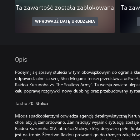
Ta zawartość została zablokowana
Ta zaw
WPROWADŹ DATĘ URODZENIA
Opis
Podejmij się sprawy stulecia w tym obowiązkowym do ogrania kla
odpowiedzialne za serię Shin Megami Tensei przedstawia odśwież
Raidou Kuzunoha vs. The Soulless Army”. Ta wersja zawiera ulepszo
celu poprawę rozgrywki, nowy dubbing oraz przebudowany syste
Taisho 20, Stolica
Młoda spadkobierczyni odwiedza agencję detektywistyczną Narum
chce, aby ją zamordowano. Zanim zdąży wyjaśnić sytuację, zostaj
Raidou Kuzunoha XIV, obrońca Stolicy, który dorywczo pełni fun
jest na tropie. Śledztwo Raidou prowadzi go do różnych zakątkó