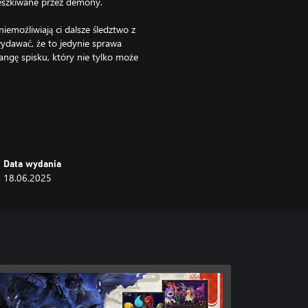
ieszkiwane przez demony.
iemożliwiają ci dalsze śledztwo z
ydawać, że to jedynie sprawa
angę spisku, który nie tylko może
wieżona została warstwa wizualna
Data wydania
 o współczesnych konsolach, ale
18.06.2025
ny dubbing, powiększone
dla weteranów, jak i nowych
 doświadczeniu.
nej nadprzyrodzonych zdarzeń i
Dotrzyj do prawdy o zmowie
ekiwanych zwrotów akcji.
i, aby nie przeoczyć żadnej