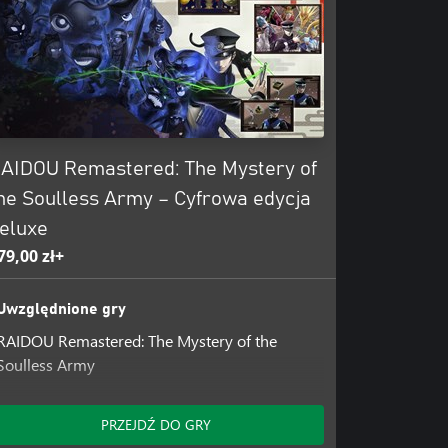
ch 30. XX wieku lub zbadaj
nów. Do dyspozycji masz ponad
, ale uważaj, aby nie oddać
AIDOU Remastered: The Mystery of
he Soulless Army – Cyfrowa edycja
eluxe
79,00 zł+
Uwzględnione gry
RAIDOU Remastered: The Mystery of the
Soulless Army
Uwzględnione dodatki
PRZEJDŹ DO GRY
Szkolenia we wsi Kuzunoha