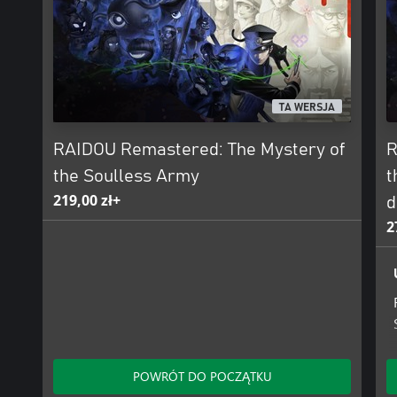
Zagadka rodem z alternatywnej wersji ery Taisho:
Przemierzaj po historycznych ulicach Tokio w alternatywnych lata
czeluście Krainy Mroku, gdzie będą czekać na ciebie hordy demo
120 demonów, które możesz przywoływać jako swoich sojuszników
TA WERSJA
RAIDOU Remastered: The Mystery of
R
the Soulless Army
t
219,00 zł+
d
2
POWRÓT DO POCZĄTKU