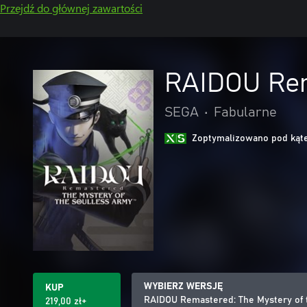
Przejdź do głównej zawartości
RAIDOU Rem
SEGA
•
Fabularne
Zoptymalizowano pod kąte
WYBIERZ WERSJĘ
KUP
RAIDOU Remastered: The Mystery of 
219,00 zł+