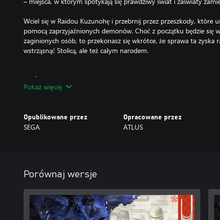
– miejsca, w którym spotykają się prawdziwy świat i zaświaty zam
Wciel się w Raidou Kuzunohę i przebrnij przez przeszkody, które un
pomocą zaprzyjaźnionych demonów. Choć z początku będzie się w
zaginionych osób, to przekonasz się wkrótce, że sprawa ta zyska r
wstrząsnąć Stolicą, ale też całym narodem.
GŁÓWNE CECHY
Pokaż więcej
Wersja odświeżona, jednak wierna oryginałowi:
Klasyczne RPG akcji w klimatach nadprzyrodzonych powraca! Odś
Opublikowane przez
Opracowane przez
i audio oraz zaimplementowano ulepszenia systemu walki z myślą
SEGA
ATLUS
nie kosztem stylu oryginalnej odsłony. Odświeżony interfejs, peł
przestrzenie trójwymiarowe oraz wiele innych są okazją zarówno 
graczy, aby dać się ponieść temu ekscytującemu i nostalgicznemu
Detektywistyczna przygoda w nadprzyrodzonych klimatach:
Porównaj wersje
Znajdź w sobie duszę detektywa w tej porywającej przygodzie peł
zachwycających postaci o wielopłaszczyznowych osobowościach. 
panującej w Stolicy. Jednak nie licz, że nie obędzie się bez nieocz
Wykorzystaj moc swojego umysłu oraz demony w swojej dyspozycj
wskazówki.