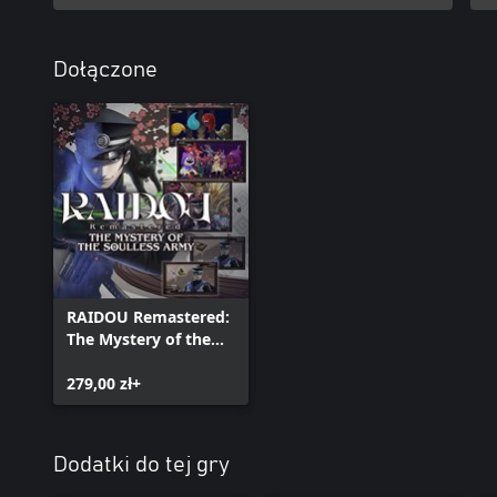
Dołączone
RAIDOU Remastered:
The Mystery of the
Soulless Army –
Cyfrowa edycja
279,00 zł+
deluxe
Dodatki do tej gry