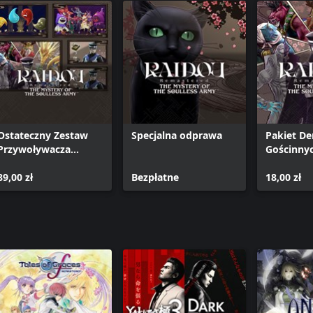
Ostateczny Zestaw
Specjalna odprawa
Pakiet D
Przywoływacza
Gościnny
Demonów
89,00 zł
Bezpłatne
18,00 zł