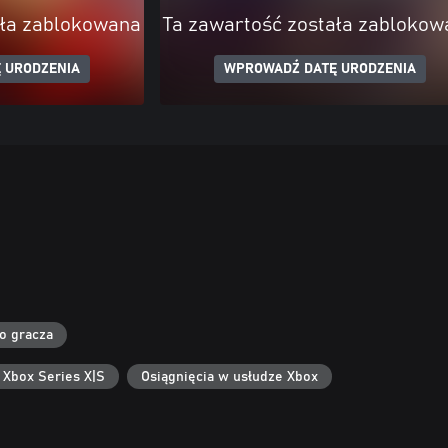
ała zablokowana
Ta zawartość została zablokow
 URODZENIA
WPROWADŹ DATĘ URODZENIA
go gracza
 Xbox Series X|S
Osiągnięcia w usłudze Xbox