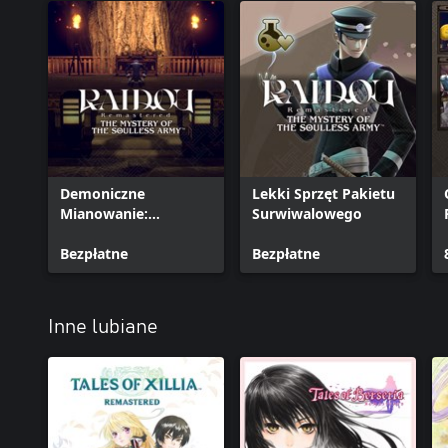
Demoniczne
Lekki Sprzęt Pakietu
Mianowanie:
Surwiwalowego
Przydomki
Przywoływacza
Bezpłatne
Bezpłatne
Inne lubiane