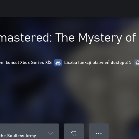
astered: The Mystery of
m konsol Xbox Series X|S
Liczba funkcji ułatwień dostępu: 5
● ● ●
the Soulless Army