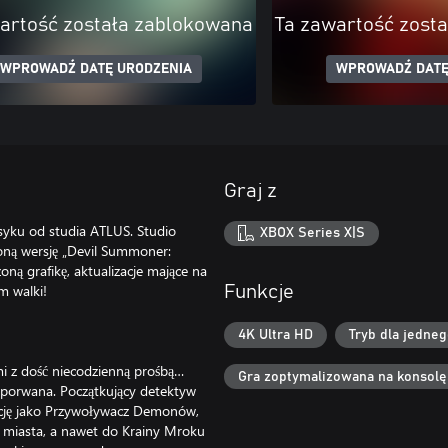
artość została zablokowana
Ta zawartość zost
WPROWADŹ DATĘ URODZENIA
WPROWADŹ DATĘ
Graj z
syku od studia ATLUS. Studio
XBOX Series X|S
oną wersję „Devil Summoner:
ną grafikę, aktualizacje mające na
m walki!
Funkcje
4K Ultra HD
Tryb dla jedne
i z dość niecodzienną prośbą…
Gra zoptymalizowana na konsolę
e porwana. Początkujący detektyw
kcję jako Przywoływacz Demonów,
w miasta, a nawet do Krainy Mroku