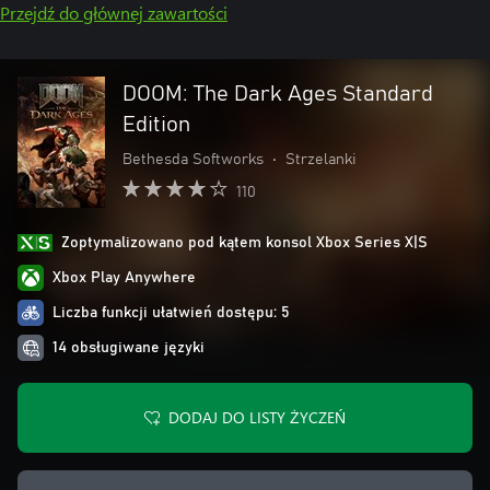
Przejdź do głównej zawartości
DOOM: The Dark Ages Standard
Edition
Bethesda Softworks
•
Strzelanki
110
Zoptymalizowano pod kątem konsol Xbox Series X|S
Xbox Play Anywhere
Liczba funkcji ułatwień dostępu: 5
14 obsługiwane języki
DODAJ DO LISTY ŻYCZEŃ