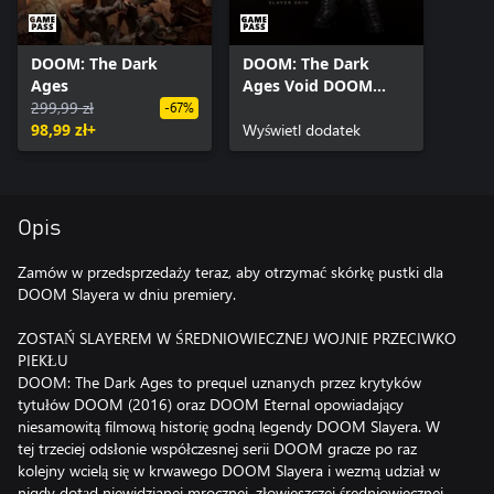
DOOM: The Dark
DOOM: The Dark
Ages
Ages Void DOOM
299,99 zł
Slayer Skin
-67%
98,99 zł+
Wyświetl dodatek
Opis
Zamów w przedsprzedaży teraz, aby otrzymać skórkę pustki dla
DOOM Slayera w dniu premiery.
ZOSTAŃ SLAYEREM W ŚREDNIOWIECZNEJ WOJNIE PRZECIWKO
PIEKŁU
DOOM: The Dark Ages to prequel uznanych przez krytyków
tytułów DOOM (2016) oraz DOOM Eternal opowiadający
niesamowitą filmową historię godną legendy DOOM Slayera. W
tej trzeciej odsłonie współczesnej serii DOOM gracze po raz
kolejny wcielą się w krwawego DOOM Slayera i wezmą udział w
nigdy dotąd niewidzianej mrocznej, złowieszczej średniowiecznej