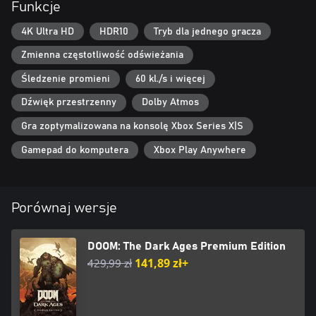
Funkcje
próbuje go zniszczyć i zostać jedynym, którego wszyscy będą się
obawiać. Zobacz narodziny legendy, gdy Slayer stawi czoła
4K Ultra HD
HDR10
Tryb dla jednego gracza
całemu Piekłu i odwróci losy wojny.
Zmienna częstotliwość odświeżania
ODKRYJ NIEZNANE KRAINY
Podczas swej misji mającej na celu zniszczenie legionów Piekła
Śledzenie promieni
60 kl./s i więcej
Slayer musi przenieść walkę do niewidzianych dotąd krain.
Dźwięk przestrzenny
Dolby Atmos
Tajemnice, wyzwania oraz nagrody czają się tu w każdym zakątku
ruin zamków, niesamowitych pól bitewnych, mrocznych lasów,
Gra zoptymalizowana na konsolę Xbox Series X|S
starożytnych spustoszonych terenów i światów poza nimi.
Wyposaż się w okrutnie potężną piłotarczę i przebijaj się przez
Gamepad do komputera
Xbox Play Anywhere
mroczny świat pełen zagrożeń i sekretów na najbardziej jak dotąd
rozbudowanych poziomach stworzonych przez id.
Porównaj wersje
DOOM: The Dark Ages Premium Edition
429,99 zł
141,89 zł+