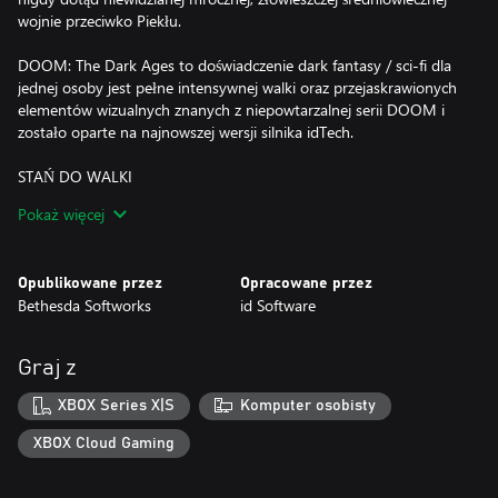
wojnie przeciwko Piekłu.
DOOM: The Dark Ages to doświadczenie dark fantasy / sci-fi dla
jednej osoby jest pełne intensywnej walki oraz przejaskrawionych
elementów wizualnych znanych z niepowtarzalnej serii DOOM i
zostało oparte na najnowszej wersji silnika idTech.
STAŃ DO WALKI
Jako superbroń bogów i królów eliminuj wrogów dzięki
Pokaż więcej
ulubionym narzędziom zniszczenia, takim jak superstrzelba, ale
też wykorzystując cały wachlarz nowego niszczycielskiego oręża,
takiego jak wszechstronna piłotarcza. Stawaj do walki na pełnych
Opublikowane przez
Opracowane przez
demonów polach bitwy, biorąc udział w zajadłych naziemnych
Bethesda Softworks
id Software
starciach, z jakich słynna jest oryginalna gra DOOM. Wznieś się w
przestworza na skrzydłach mechasmoka, spójrz na wszystkich z
góry z ogromnego mecha Atlan i miażdż demony dzięki nowemu,
Graj z
ulepszonemu systemowi zabójstw chwały. Tylko Slayer jest na
tyle potężny, by władać tymi niszczycielskimi narzędziami chaosu.
XBOX Series X|S
Komputer osobisty
RZĄDŹ W PIEKLE
XBOX Cloud Gaming
Zobowiązany, by służyć za superbroń bogów i królów, DOOM
Slayer odpiera hordy demonów, podczas gdy ich przywódca