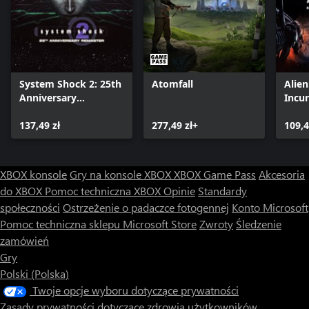
System Shock 2: 25th
Atomfall
Alie
Anniversary
Incu
Remaster
Editi
137,49 zł
277,49 zł+
109,4
XBOX konsole
Gry na konsole XBOX
XBOX Game Pass
Akcesoria
do XBOX
Pomoc techniczna XBOX
Opinie
Standardy
społeczności
Ostrzeżenie o padaczce fotogennej
Konto Microsoft
Pomoc techniczna sklepu Microsoft Store
Zwroty
Śledzenie
zamówień
Gry
Polski (Polska)
Twoje opcje wyboru dotyczące prywatności
Zasady prywatności dotyczące zdrowia użytkowników