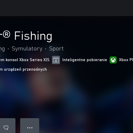
® Fishing
ng
•
Symulatory
•
Sport
m konsol Xbox Series X|S
Inteligentne pobieranie
Xbox P
m urządzeń przenośnych
● ● ●