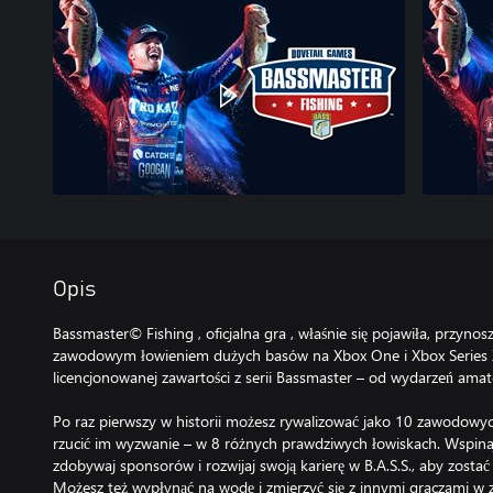
Opis
Bassmaster© Fishing , oficjalna gra , właśnie się pojawiła, przynos
zawodowym łowieniem dużych basów na Xbox One i Xbox Series X|
licencjonowanej zawartości z serii Bassmaster – od wydarzeń amato
Po raz pierwszy w historii możesz rywalizować jako 10 zawodowych
rzucić im wyzwanie – w 8 różnych prawdziwych łowiskach. Wspinaj 
zdobywaj sponsorów i rozwijaj swoją karierę w B.A.S.S., aby zosta
Możesz też wypłynąć na wodę i zmierzyć się z innymi graczami w 