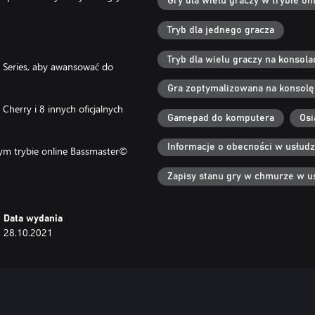
Gry dla wielu graczy w trybie onl
Tryb dla jednego gracza
Tryb dla wielu graczy na konsol
te Series, aby awansować do
Gra zoptymalizowana na konsolę
 Cherry i 8 innych oficjalnych
Gamepad do komputera
Osi
Informacje o obecności w usłud
nym trybie online Bassmaster©
ieloosobowych z opcją crossplay
Zapisy stanu gry w chmurze w u
Data wydania
28.10.2021