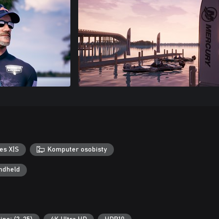
es X|S
Komputer osobisty
ndheld