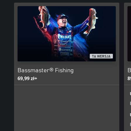
TA WERSJA
Bassmaster® Fishing
B
69,99 zł+
8