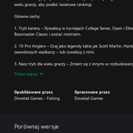
wielu graczy, aby podbić światowe rankingi.
Główne cechy:
1. Tryb kariery – Rywalizuj w turniejach College Series, Open i Eli
Bassmaster Classic i zostać mistrzem.
2. 10 Pro Anglers – Graj jako legendy takie jak Scott Martin, Hank
zawodowych wędkarzy – lub rywalizuj z nimi.
3. Nasz tryb dla wielu graczy – Zmierz się z innymi w rozbudowa
Fishing . Wspinaj się w globalnych rankingach, wskakuj do gier w
Pokaż więcej
lub zostań mistrzem w Bassmaster Royale.
Opublikowane przez
Opracowane przez
Dovetail Games - Fishing
Dovetail Games
Porównaj wersje