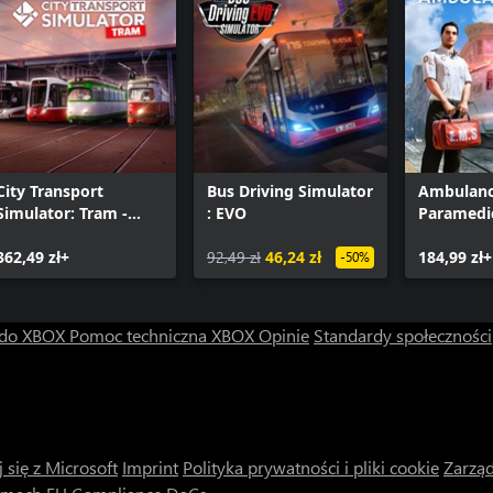
City Transport
Bus Driving Simulator
Ambulance
Simulator: Tram -
: EVO
Paramedi
Collector's Edition
362,49 zł+
92,49 zł
46,24 zł
184,99 zł+
-50%
 do XBOX
Pomoc techniczna XBOX
Opinie
Standardy społeczności
 się z Microsoft
Imprint
Polityka prywatności i pliki cookie
Zarząd