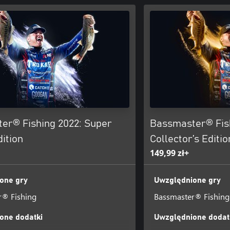
er® Fishing 2022: Super
Bassmaster® Fish
ition
Collector’s Editio
149,99 zł+
one gry
Uwzględnione gry
r® Fishing
Bassmaster® Fishing
one dodatki
Uwzględnione dodat