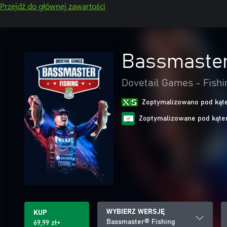
Przejdź do głównej zawartości
Bassmaster
Dovetail Games - Fishi
Zoptymalizowano pod kąte
Zoptymalizowane pod kąte
WYBIERZ WERSJĘ
KUP
Bassmaster® Fishing
69,99 zł+