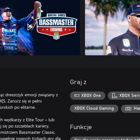
Graj z
ząc dreszczyk emocji związany z
XBOX One
XBOX Seri
S. Zanurz się w pełni
rskich po elitarne.
XBOX Cloud Gaming
Ha
 wędkarzy z Elite Tour – lub
się po szczeblach kariery,
Funkcje
ć mistrzem Bassmaster Classic.
zupełnie nowych trybach gry dla