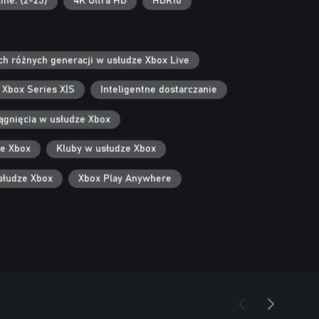
ine: (2-25)
4K Ultra HD
HDR10
ach różnych generacji w usłudze Xbox Live
 Xbox Series X|S
Inteligentne dostarczanie
ągnięcia w usłudze Xbox
ze Xbox
Kluby w usłudze Xbox
słudze Xbox
Xbox Play Anywhere