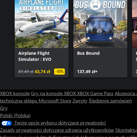
Airplane Flight
Bus Bound
Simulator : EVO
87,49 zł
43,74 zł
137,49 zł+
-50%
XBOX konsole
Gry na konsole XBOX
XBOX Game Pass
Akcesoria
techniczna sklepu Microsoft Store
Zwroty
Śledzenie zamówień
Gry
Polski (Polska)
Twoje opcje wyboru dotyczące prywatności
Zasady prywatności dotyczące zdrowia użytkowników
Skontaktuj