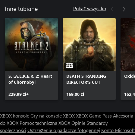
Pokaż wszystko
Inne lubiane
S.T.A.L.K.E.R. 2: Heart
DEATH STRANDING
Oxid
of Chornobyl
DIRECTOR'S CUT
229,99 zł+
169,00 zł
162,4
XBOX konsole
Gry na konsole XBOX
XBOX Game Pass
Akcesoria
do XBOX
Pomoc techniczna XBOX
Opinie
Standardy
społeczności
Ostrzeżenie o padaczce fotogennej
Konto Microsoft