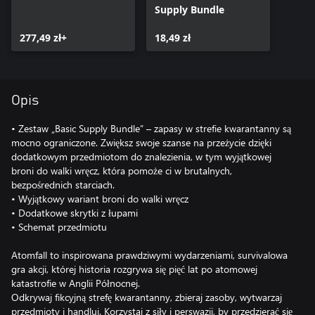
Supply Bundle
277,49 zł+
18,49 zł
Opis
• Zestaw „Basic Supply Bundle” – zapasy w strefie kwarantanny są
mocno ograniczone. Zwiększ swoje szanse na przeżycie dzięki
dodatkowym przedmiotom do znalezienia, w tym wyjątkowej
broni do walki wręcz, która pomoże ci w brutalnych,
bezpośrednich starciach.
• Wyjątkowy wariant broni do walki wręcz
• Dodatkowe skrytki z łupami
• Schemat przedmiotu
Atomfall to inspirowana prawdziwymi wydarzeniami, survivalowa
gra akcji, której historia rozgrywa się pięć lat po atomowej
katastrofie w Anglii Północnej.
Odkrywaj fikcyjną strefę kwarantanny, zbieraj zasoby, wytwarzaj
przedmioty i handluj. Korzystaj z siły i perswazji, by przedzierać się