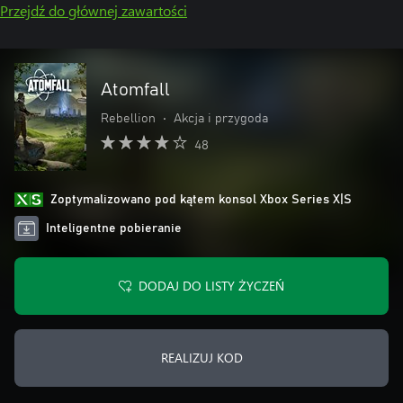
Przejdź do głównej zawartości
Atomfall
Rebellion
•
Akcja i przygoda
48
Zoptymalizowano pod kątem konsol Xbox Series X|S
Inteligentne pobieranie
DODAJ DO LISTY ŻYCZEŃ
REALIZUJ KOD