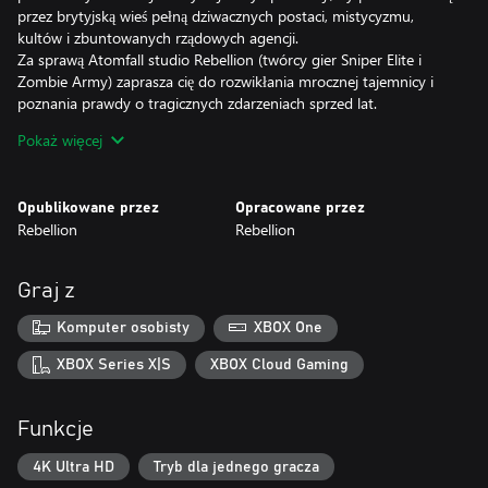
przez brytyjską wieś pełną dziwacznych postaci, mistycyzmu,
kultów i zbuntowanych rządowych agencji.
Za sprawą Atomfall studio Rebellion (twórcy gier Sniper Elite i
Zombie Army) zaprasza cię do rozwikłania mrocznej tajemnicy i
poznania prawdy o tragicznych zdarzeniach sprzed lat.
Tajemnica odkrywana przez gracza: Poznaj sieć przeplatających się
Pokaż więcej
wątków dzięki rozmowom, eksploracji, dochodzeniu i walce. Każdy
wybór ma swoje konsekwencje!
Przemierzaj zieloną, nieprzyjazną krainę:Malownicza brytyjska wieś
Opublikowane przez
Opracowane przez
z zielonymi wzgórzami, bujnie porośniętymi dolinami i osadami
Rebellion
Rebellion
skrywającymi wiele niebezpieczeństw.
Szukaj zasobów, by przetrwać:Zbieraj zaopatrzenie, wytwarzaj
bronie oraz przedmioty i walcz z całych sił – tylko dzięki temu
Graj z
zdołasz ujść z życiem!
Komputer osobisty
XBOX One
XBOX Series X|S
XBOX Cloud Gaming
Funkcje
4K Ultra HD
Tryb dla jednego gracza