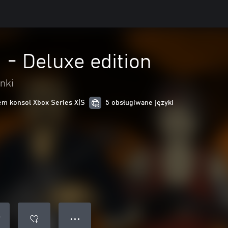
- Deluxe edition
nki
m konsol Xbox Series X|S
5 obsługiwane języki
● ● ●