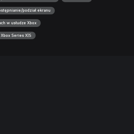
stępnianie/podział ekranu
ach w usłudze Xbox
 Xbox Series X|S