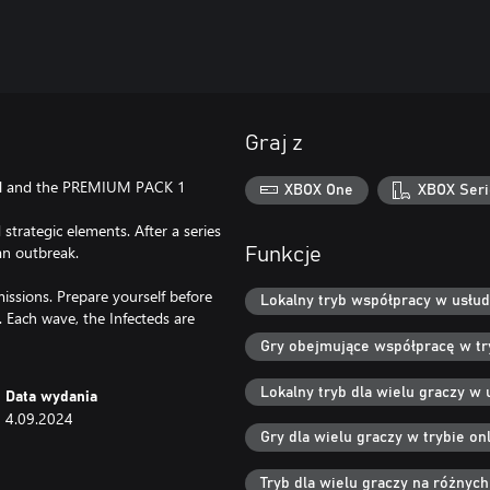
Graj z
ON and the PREMIUM PACK 1
XBOX One
XBOX Seri
strategic elements. After a series
an outbreak.
Funkcje
issions. Prepare yourself before
Lokalny tryb współpracy w usłud
 Each wave, the Infecteds are
Gry obejmujące współpracę w try
Lokalny tryb dla wielu graczy w 
Data wydania
4.09.2024
Gry dla wielu graczy w trybie onl
Tryb dla wielu graczy na różnyc