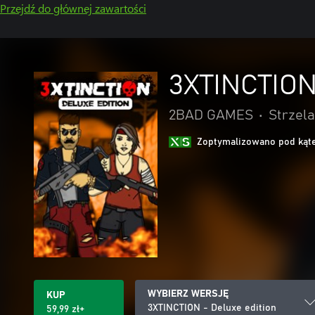
Przejdź do głównej zawartości
3XTINCTION 
2BAD GAMES
•
Strzela
Zoptymalizowano pod kąte
WYBIERZ WERSJĘ
KUP
3XTINCTION - Deluxe edition
59,99 zł+