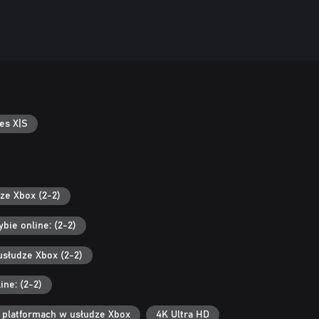
es X|S
ze Xbox (2-2)
bie online: (2-2)
usłudze Xbox (2-2)
ine: (2-2)
h platformach w usłudze Xbox
4K Ultra HD