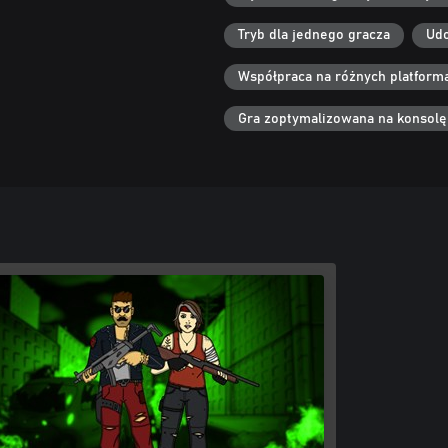
Tryb dla jednego gracza
Udo
Współpraca na różnych platform
Gra zoptymalizowana na konsolę