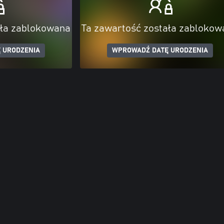
ała zablokowana
Ta zawartość została zablokow
 URODZENIA
WPROWADŹ DATĘ URODZENIA