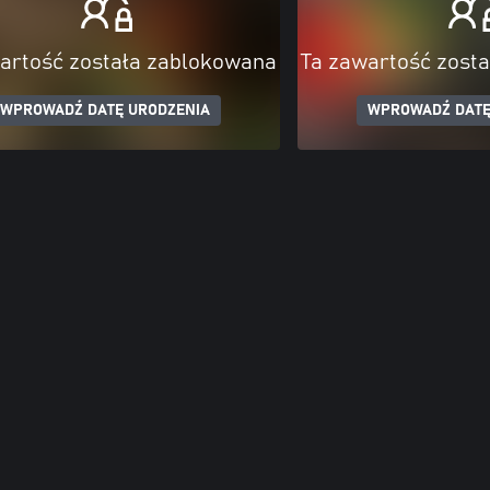
artość została zablokowana
Ta zawartość zost
WPROWADŹ DATĘ URODZENIA
WPROWADŹ DATĘ