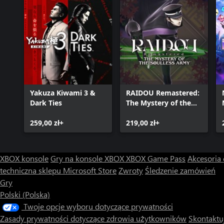
Yakuza Kiwami 3 &
RAIDOU Remastered:
Dark Ties
The Mystery of the
Soulless Army
259,00 zł+
219,00 zł+
XBOX konsole
Gry na konsole XBOX
XBOX Game Pass
Akcesoria
techniczna sklepu Microsoft Store
Zwroty
Śledzenie zamówień
Gry
Polski (Polska)
Twoje opcje wyboru dotyczące prywatności
Zasady prywatności dotyczące zdrowia użytkowników
Skontaktuj