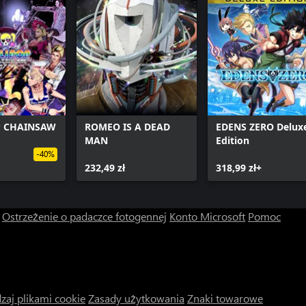
P CHAINSAW
ROMEO IS A DEAD
EDENS ZERO Delux
MAN
Edition
-40%
232,49 zł
318,99 zł+
Ostrzeżenie o padaczce fotogennej
Konto Microsoft
Pomoc
zaj plikami cookie
Zasady użytkowania
Znaki towarowe