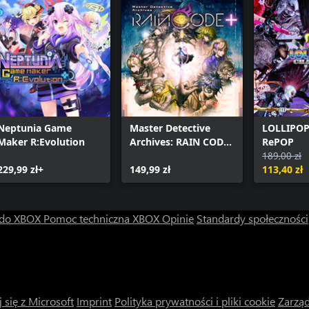
Neptunia Game
Master Detective
LOLLIPO
Maker R:Evolution
Archives: RAIN CODE
RePOP
Plus
189,00 zł
229,99 zł+
149,99 zł
113,40 zł
 do XBOX
Pomoc techniczna XBOX
Opinie
Standardy społeczności
 się z Microsoft
Imprint
Polityka prywatności i pliki cookie
Zarząd