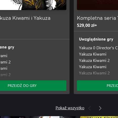
akuza Kiwami i Yakuza
Kompletna seria
529,00 zł+
Uwzględnione gry
Yakuza 0 Director's C
one gry
Yakuza Kiwami
wami
Yakuza Kiwami 2
wami 2
Yakuza Kiwami
wami
Yakuza Kiwami 2
wami 2
Yakuza 3 Remastere
Yakuza 4 Remastere
PRZEJDŹ DO GRY
PRZEJ
Yakuza 5 Remastere
Yakuza 6: The Song of
Pokaż wszystko