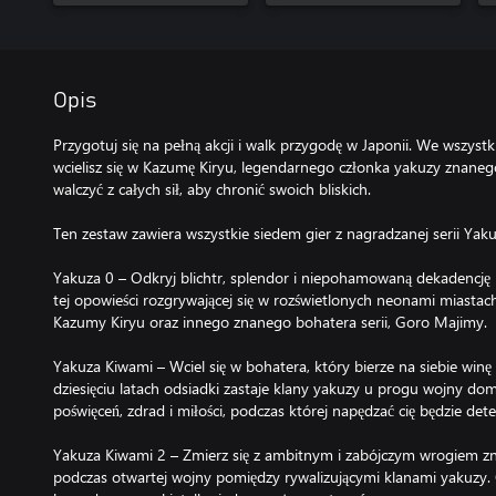
Opis
Przygotuj się na pełną akcji i walk przygodę w Japonii. We wszystk
wcielisz się w Kazumę Kiryu, legendarnego członka yakuzy znaneg
walczyć z całych sił, aby chronić swoich bliskich.
Ten zestaw zawiera wszystkie siedem gier z nagradzanej serii Yaku
Yakuza 0 – Odkryj blichtr, splendor i niepohamowaną dekadencję 
tej opowieści rozgrywającej się w rozświetlonych neonami miastach 
Kazumy Kiryu oraz innego znanego bohatera serii, Goro Majimy.
Yakuza Kiwami – Wciel się w bohatera, który bierze na siebie winę 
dziesięciu latach odsiadki zastaje klany yakuzy u progu wojny do
poświęceń, zdrad i miłości, podczas której napędzać cię będzie dete
Yakuza Kiwami 2 – Zmierz się z ambitnym i zabójczym wrogiem z
podczas otwartej wojny pomiędzy rywalizującymi klanami yakuzy.