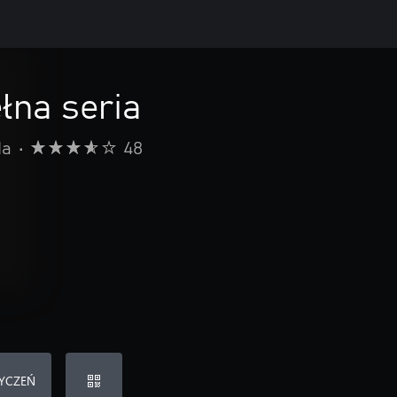
łna seria
da
•
48
ŻYCZEŃ