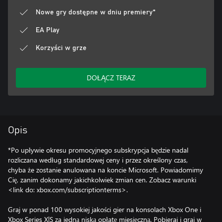
Nowe gry dostępne w dniu premiery*
EA Play
Korzyści w grze
DOŁĄCZ TERAZ
Opis
*Po upływie okresu promocyjnego subskrypcja będzie nadal
rozliczana według standardowej ceny i przez określony czas,
chyba że zostanie anulowana na koncie Microsoft. Powiadomimy
Cię, zanim dokonamy jakichkolwiek zmian cen. Zobacz warunki
<link do: xbox.com/subscriptionterms>.
Graj w ponad 100 wysokiej jakości gier na konsolach Xbox One i
Xbox Series X|S za jedną niską opłatę miesięczną. Pobieraj i graj w