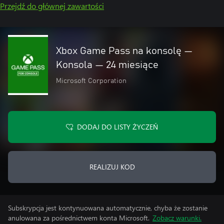
Przejdź do głównej zawartości
Xbox Game Pass na konsolę —
Konsola — 24 miesiące
Microsoft Corporation
DODAJ DO LISTY ŻYCZEŃ
REALIZUJ KOD
Subskrypcja jest kontynuowana automatycznie, chyba że zostanie
anulowana za pośrednictwem konta Microsoft.
Zobacz warunki.