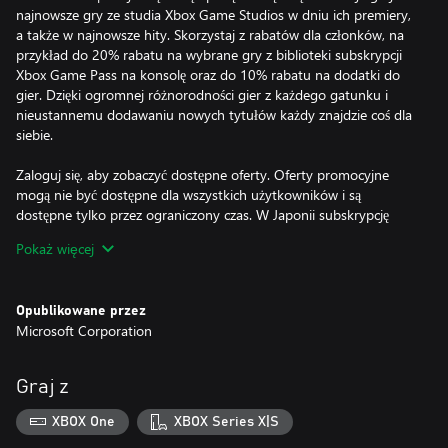
najnowsze gry ze studia Xbox Game Studios w dniu ich premiery,
a także w najnowsze hity. Skorzystaj z rabatów dla członków, na
przykład do 20% rabatu na wybrane gry z biblioteki subskrypcji
Xbox Game Pass na konsolę oraz do 10% rabatu na dodatki do
gier. Dzięki ogromnej różnorodności gier z każdego gatunku i
nieustannemu dodawaniu nowych tytułów każdy znajdzie coś dla
siebie.
Zaloguj się, aby zobaczyć dostępne oferty. Oferty promocyjne
mogą nie być dostępne dla wszystkich użytkowników i są
dostępne tylko przez ograniczony czas. W Japonii subskrypcję
Xbox Game Pass mogą zakupić wyłącznie użytkownicy, którzy
Pokaż więcej
ukończyli 18 lat. Oferty nie obowiązują na terenie Rosji; mogą
obowiązywać inne ograniczenia geograficzne.
Opublikowane przez
Microsoft Corporation
Graj z
XBOX One
XBOX Series X|S