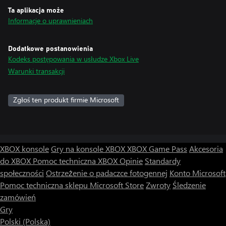
Ta aplikacja może
Informacje o uprawnieniach
Dodatkowe postanowienia
Kodeks postępowania w usłudze Xbox Live
Warunki transakcji
Zgłoś ten produkt firmie Microsoft
XBOX konsole
Gry na konsole XBOX
XBOX Game Pass
Akcesoria
do XBOX
Pomoc techniczna XBOX
Opinie
Standardy
społeczności
Ostrzeżenie o padaczce fotogennej
Konto Microsoft
Pomoc techniczna sklepu Microsoft Store
Zwroty
Śledzenie
zamówień
Gry
Polski (Polska)