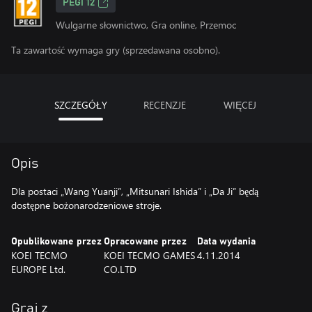
PEGI 12
Wulgarne słownictwo, Gra online, Przemoc
Ta zawartość wymaga gry (sprzedawana osobno).
SZCZEGÓŁY
RECENZJE
WIĘCEJ
Opis
Dla postaci „Wang Yuanji”, „Mitsunari Ishida” i „Da Ji” będą
dostępne bożonarodzeniowe stroje.
Opublikowane przez
Opracowane przez
Data wydania
KOEI TECMO
KOEI TECMO GAMES
4.11.2014
EUROPE Ltd.
CO.LTD
Graj z