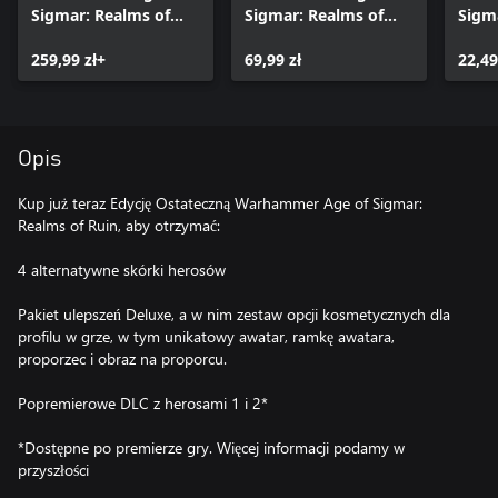
Sigmar: Realms of
Sigmar: Realms of
Sigm
Ruin
Ruin – pakiet
Ruin 
259,99 zł+
ulepszeń Deluxe
69,99 zł
Yndr
22,49
Niebi
Opis
Kup już teraz Edycję Ostateczną Warhammer Age of Sigmar:
Realms of Ruin, aby otrzymać:
4 alternatywne skórki herosów
Pakiet ulepszeń Deluxe, a w nim zestaw opcji kosmetycznych dla
profilu w grze, w tym unikatowy awatar, ramkę awatara,
proporzec i obraz na proporcu.
Popremierowe DLC z herosami 1 i 2*
*Dostępne po premierze gry. Więcej informacji podamy w
przyszłości