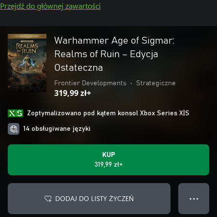
Przejdź do głównej zawartości
Warhammer Age of Sigmar:
Realms of Ruin – Edycja
Ostateczna
Frontier Developments
•
Strategiczne
319,99 zł+
Zoptymalizowano pod kątem konsol Xbox Series X|S
14 obsługiwane języki
KUP
319,99 zł+
DODAJ DO LISTY ŻYCZEŃ
● ● ●