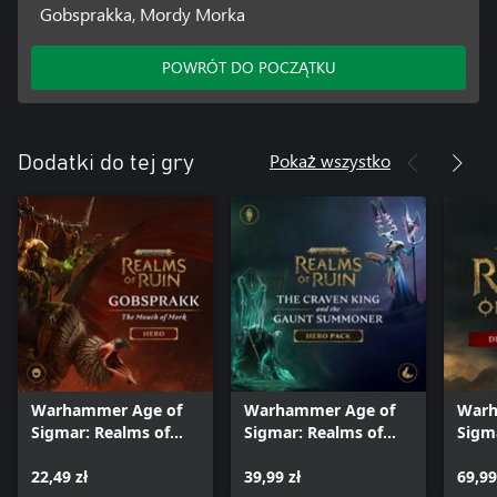
Gobsprakka, Mordy Morka
POWRÓT DO POCZĄTKU
Pokaż wszystko
Dodatki do tej gry
Warhammer Age of
Warhammer Age of
Warh
Sigmar: Realms of
Sigmar: Realms of
Sigm
Ruin – pakiet
Ruin – Pakiet
Ruin 
Gobsprakka, Mordy
22,49 zł
bohaterski Tchórzliwy
39,99 zł
ulep
69,99