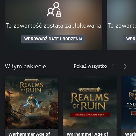
Ta zawartość została zablokowana
Ta zawart
WPROWADŹ DATĘ URODZENIA
WPR
Pokaż wszystko
W tym pakiecie
Warhammer Age of
Warhammer Age of
Warh