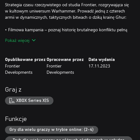
Strategia czasu rzeczywistego od studia Frontier, rozgrywająca się
w kultowym uniwersum Warhammer. Prowadź jedną z czterech
armii w dynamicznych, taktycznych bitwach o dziką krainę Ghur:
• Filmowa kampania – poznaj historię brutalnego konfliktu pełną
pełnowymiarowych, potężnych postaci, stworzoną przez znanego
Pokaż więcej
autora książek z serii Black Library, Gava Thorpe’a.
• Rozbudowany tryb wieloosobowy – walcz w
wieloplatformowych rozgrywkach „1 na 1” oraz „2 na 2” z
Opublikowane przez
Opracowane przez
Data wydania
prawdziwymi graczami oraz SI. Awansuj na drabince
Frontier
Frontier
17.11.2023
rywalizacyjnej „1 na 1”.
Developments
Developments
• Niekończący się konflikt – poprowadź armie do bitew pośród
proceduralnie generowanych pustkowi w trybie dla jednego
gracza i pokonaj ostatecznego wroga.
Graj z
• Okaż kreatywność – dołącz do społeczności tworzącej mapy,
maluj własne armie, twórz i prezentuj przepiękne dioramy.
XBOX Series X|S
KINOWA HISTORIA DRAMATYCZNEJ WALKI O PRZETRWANIE
Poznaj dramatyczne losy wojny z różnych perspektyw –
Funkcje
szlachetnych czempionów i nikczemnych złoczyńców. Zmagaj się
o przeżycie i dominację nad krainą Ghur jako dowódca jednej z
Gry dla wielu graczy w trybie online: (2-4)
czterech frakcji, w tym Nieśmiertelnych Gromowładnych,