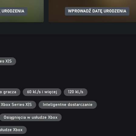
 URODZENIA
WPROWADŹ DATĘ URODZENIA
es X|S
go gracza
60 kl./s i więcej
120 kl./s
 Xbox Series X|S
Inteligentne dostarczanie
Osiągnięcia w usłudze Xbox
słudze Xbox