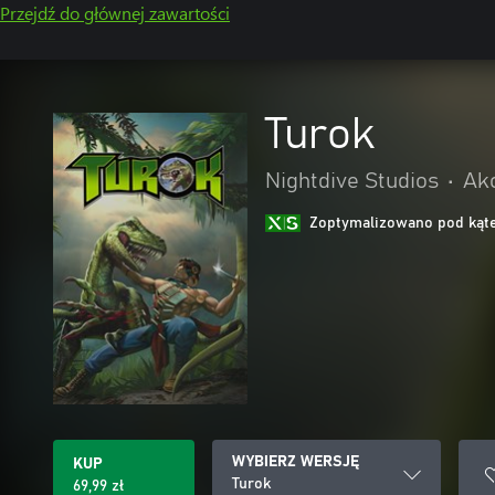
Przejdź do głównej zawartości
Turok
Nightdive Studios
•
Akc
Zoptymalizowano pod kąte
WYBIERZ WERSJĘ
KUP
Turok
69,99 zł