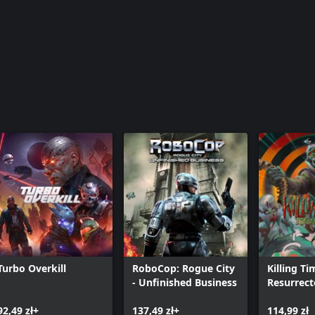
Turbo Overkill
RoboCop: Rogue City
Killing Ti
- Unfinished Business
Resurrect
92,49 zł+
137,49 zł+
114,99 zł