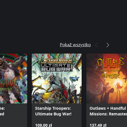
Pokaż wszystko
me:
Starship Troopers:
Outlaws + Handful 
ed
Ultimate Bug War!
Missions: Remaste
109,00 zł
137,49 zł