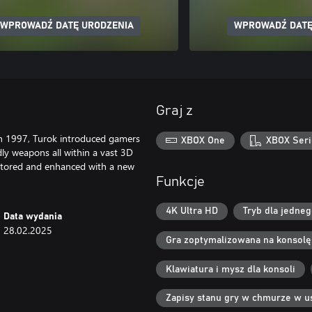
WPROWADŹ DATĘ URODZENIA
WPROWADŹ DATĘ
Graj z
 in 1997, Turok introduced gamers
XBOX One
XBOX Seri
ly weapons all within a vast 3D
stored and enhanced with a new
Funkcje
4K Ultra HD
Tryb dla jedne
Data wydania
28.02.2025
Gra zoptymalizowana na konsolę
Klawiatura i mysz dla konsoli
Zapisy stanu gry w chmurze w u