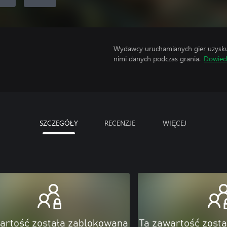
Wydawcy uruchamianych gier uzyskują
nimi danych podczas grania.
Dowiedz
SZCZEGÓŁY
RECENZJE
WIĘCEJ
artość została zablokowana
Ta zawartość zost