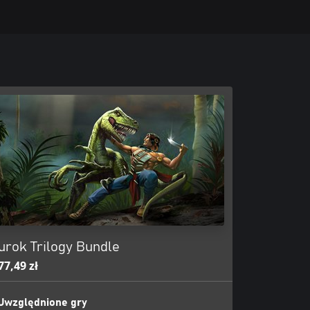
urok Trilogy Bundle
77,49 zł
Uwzględnione gry