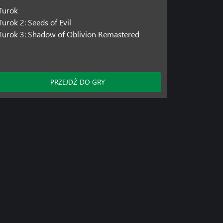
Turok
Turok 2: Seeds of Evil
Turok 3: Shadow of Oblivion Remastered
PRZEJDŹ DO GRY