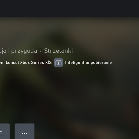
ja i przygoda
•
Strzelanki
m konsol Xbox Series X|S
Inteligentne pobieranie
● ● ●