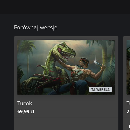
Porównaj wersje
TA WERSJA
Turok
T
69,99 zł
2