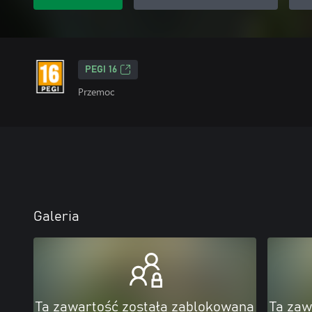
PEGI 16
Przemoc
Galeria
Ta zawartość została zablokowana
Ta zaw