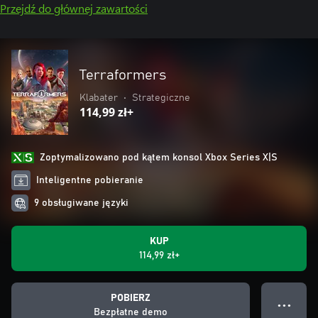
Przejdź do głównej zawartości
Terraformers
Klabater
•
Strategiczne
114,99 zł+
Zoptymalizowano pod kątem konsol Xbox Series X|S
Inteligentne pobieranie
9 obsługiwane języki
KUP
114,99 zł+
POBIERZ
● ● ●
Bezpłatne demo