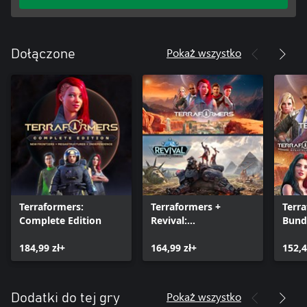
Pokaż wszystko
Dołączone
Terraformers:
Terraformers +
Terr
Complete Edition
Revival:
Bund
Recolonization
184,99 zł+
164,99 zł+
152,4
Pokaż wszystko
Dodatki do tej gry