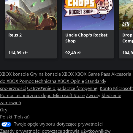
Reus 2
Uncle Chop's Rocket
Drop
Shop
Comp
114,99 zł+
92,49 zł
104,9
XBOX konsole
Gry na konsole XBOX
XBOX Game Pass
Akcesoria
do XBOX
Pomoc techniczna XBOX
Opinie
Standardy
społeczności
Ostrzeżenie o padaczce fotogennej
Konto Microsoft
Pomoc techniczna sklepu Microsoft Store
Zwroty
Śledzenie
zamówień
Gry
Polski (Polska)
Twoje opcje wyboru dotyczące prywatności
Zasady prywatności dotyczące zdrowia użytkowników