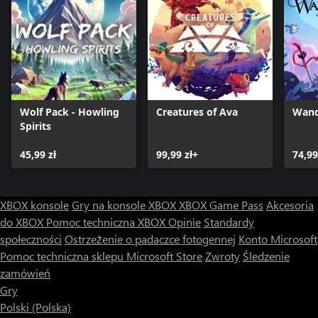
Wolf Pack - Howling
Creatures of Ava
Wand
Spirits
45,99 zł
99,99 zł+
74,99
XBOX konsole
Gry na konsole XBOX
XBOX Game Pass
Akcesoria
do XBOX
Pomoc techniczna XBOX
Opinie
Standardy
społeczności
Ostrzeżenie o padaczce fotogennej
Konto Microsoft
Pomoc techniczna sklepu Microsoft Store
Zwroty
Śledzenie
zamówień
Gry
Polski (Polska)