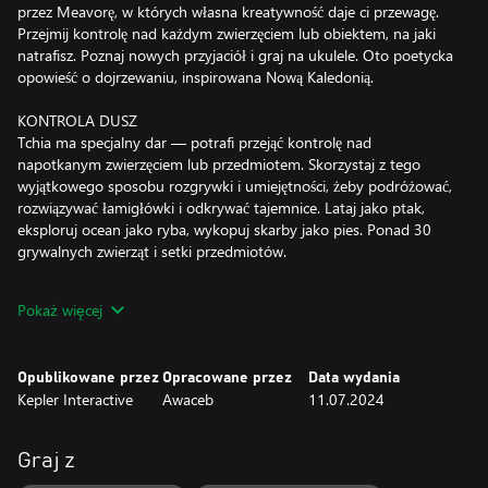
przez Meavorę, w których własna kreatywność daje ci przewagę.
Przejmij kontrolę nad każdym zwierzęciem lub obiektem, na jaki
natrafisz. Poznaj nowych przyjaciół i graj na ukulele. Oto poetycka
opowieść o dojrzewaniu, inspirowana Nową Kaledonią.
KONTROLA DUSZ
Tchia ma specjalny dar — potrafi przejąć kontrolę nad
napotkanym zwierzęciem lub przedmiotem. Skorzystaj z tego
wyjątkowego sposobu rozgrywki i umiejętności, żeby podróżować,
rozwiązywać łamigłówki i odkrywać tajemnice. Lataj jako ptak,
eksploruj ocean jako ryba, wykopuj skarby jako pies. Ponad 30
grywalnych zwierząt i setki przedmiotów.
EKSPLORACJA I PRZEMIESZCZANIE SIĘ
Pokaż więcej
Skacz i szybuj po przepastnym archipelagu. Korzystaj z systemu
sztuczek, żeby wykonać świetne akrobacje i triki. Mechanika
klasycznej wspinaczki pozwala wspiąć się na wszystko, bez
Opublikowane przez
Opracowane przez
Data wydania
ograniczeń, w tym na każde bazujące na fizyce drzewo. Żegluj
Kepler Interactive
Awaceb
11.07.2024
stworzoną pod siebie łodzią po turkusowych lagunach i nurkuj
wśród raf koralowych i wraków.
Graj z
UKULELE