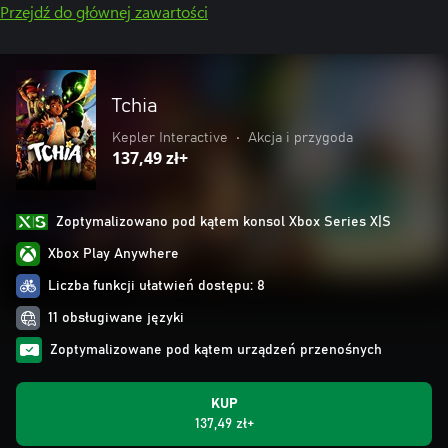
Przejdź do głównej zawartości
Tchia
Kepler Interactive
•
Akcja i przygoda
137,49 zł+
Zoptymalizowano pod kątem konsol Xbox Series X|S
Xbox Play Anywhere
Liczba funkcji ułatwień dostępu: 8
11 obsługiwane języki
Zoptymalizowane pod kątem urządzeń przenośnych
KUP
137,49 zł+