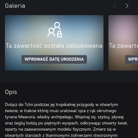
Galeria
Ta zawartość została zablokowana
Ta zawart
WPROWADŹ DATĘ URODZENIA
WPR
Opis
Dołącz do Tchii podczas jej tropikalnej przygody w otwartym
świecie, w trakcie której musi uratować ojca z rąk okrutnego
tyrana Meavora, władcy archipelagu. Wspinaj się, szybuj, pływaj
oraz żegluj łodzią po pięknych wyspach, odkrywając otwarty świat,
oparty na zaawansowanym modelu fizycznym. Zmierz się w
otwartych starciach z tkaninowymi żołnierzami stworzonymi