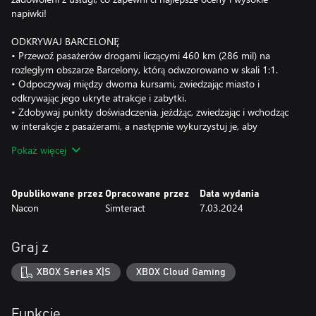
napiwki!
ODKRYWAJ BARCELONĘ
• Przewoź pasażerów drogami liczącymi 460 km (286 mil) na
rozległym obszarze Barcelony, którą odwzorowano w skali 1:1.
• Odpoczywaj między dwoma kursami, zwiedzając miasto i
odkrywając jego ukryte atrakcje i zabytki.
• Zdobywaj punkty doświadczenia, jeżdżąc, zwiedzając i wchodząc
w interakcje z pasażerami, a następnie wykurzystuj je, aby
odblokować nowe umiejętności, takie jak możliwość przyjmowania
Pokaż więcej
kursów na dłuższych trasach.
PROWADŹ
Opublikowane przez
Opracowane przez
Data wydania
• Odbieraj pasażerów i zawóź ich do punktu docelowego.
Nacon
Simteract
7.03.2024
• Przestrzegaj przepisów drogowych i unikaj kolizji z innymi
pojazdami i pieszymi.
• Dostosowuj trasę do wydarzeń losowych (wypadki, prace
Graj z
drogowe, pochody itd.).
• Aby uniknąć kolizji, zwróć uwagę na drogę hamowania, kiedy
XBOX Series X|S
XBOX Cloud Gaming
nawierzchnia robi się mokra.
• Obserwuj kontrolki ostrzegawcze na desce rozdzielczej i tankuj
lub doładowuj samochód, a w razie potrzeby oddawaj go do
Funkcje