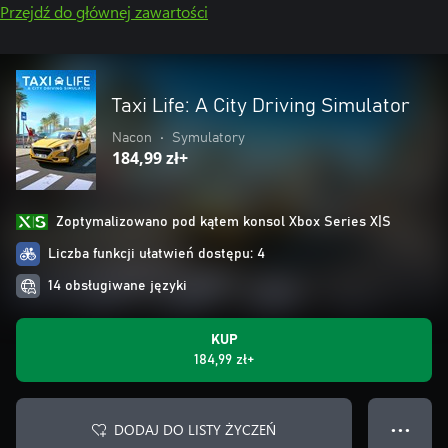
Przejdź do głównej zawartości
Taxi Life: A City Driving Simulator
Nacon
•
Symulatory
184,99 zł+
Zoptymalizowano pod kątem konsol Xbox Series X|S
Liczba funkcji ułatwień dostępu: 4
14 obsługiwane języki
KUP
184,99 zł+
DODAJ DO LISTY ŻYCZEŃ
● ● ●