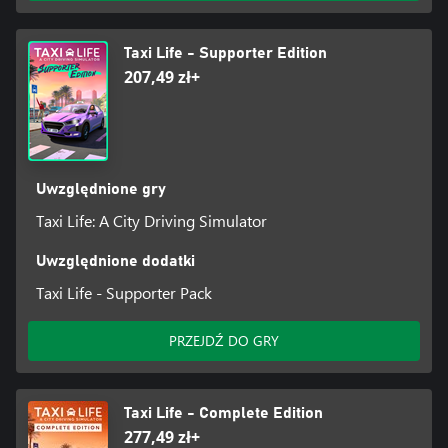
PERSONALIZUJ SWOJE SAMOCHODY
• Wybierz sposób jazdy i modele samochodów, mając do wyboru
samochody elektryczne lub spalinowe, z automatyczną,
Taxi Life - Supporter Edition
półautomatyczną albo manualną skrzynią biegów.
207,49 zł+
• Personalizuj auta pod kątem rozmiaru, koloru, kabiny kierowcy,
kół itp.
• Ulepszaj swoje pojazdy, wykorzystując swoje zyski i punkty
doświadczenia!
Uwzględnione gry
Taxi Life: A City Driving Simulator
Uwzględnione dodatki
Taxi Life - Supporter Pack
PRZEJDŹ DO GRY
Taxi Life - Complete Edition
277,49 zł+