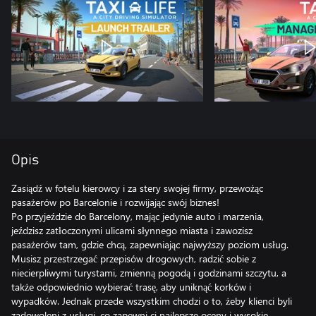
Opis
Zasiądź w fotelu kierowcy i za stery swojej firmy, przewożąc
pasażerów po Barcelonie i rozwijając swój biznes!
Po przyjeździe do Barcelony, mając jedynie auto i marzenia,
jeździsz zatłoczonymi ulicami słynnego miasta i zawozisz
pasażerów tam, gdzie chcą, zapewniając najwyższy poziom usług.
Musisz przestrzegać przepisów drogowych, radzić sobie z
niecierpliwymi turystami, zmienną pogodą i godzinami szczytu, a
także odpowiednio wybierać trasę, aby uniknąć korków i
wypadków. Jednak przede wszystkim chodzi o to, żeby klienci byli
zadowoleni z usługi, co zapewni ci najlepsze oceny i wysokie