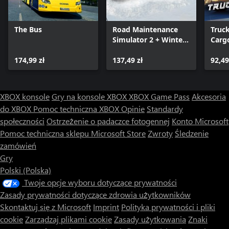
The Bus
Road Maintenance
Truc
Simulator 2 + Winter
Cargo
Services
USA
174,99 zł
137,49 zł
92,49
XBOX konsole
Gry na konsole XBOX
XBOX Game Pass
Akcesoria
do XBOX
Pomoc techniczna XBOX
Opinie
Standardy
społeczności
Ostrzeżenie o padaczce fotogennej
Konto Microsoft
Pomoc techniczna sklepu Microsoft Store
Zwroty
Śledzenie
zamówień
Gry
Polski (Polska)
Twoje opcje wyboru dotyczące prywatności
Zasady prywatności dotyczące zdrowia użytkowników
Skontaktuj się z Microsoft
Imprint
Polityka prywatności i pliki
cookie
Zarządzaj plikami cookie
Zasady użytkowania
Znaki