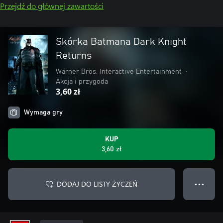
Przejdź do głównej zawartości
Skórka Batmana Dark Knight
Returns
Warner Bros. Interactive Entertainment
•
Akcja i przygoda
3,60 zł
Wymaga gry
KUP
3,60 zł
DODAJ DO LISTY ŻYCZEŃ
● ● ●