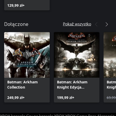
129,99 zł+
Pokaż wszystko
Dołączone
Batman: Arkham
Batman: Arkham
Batm
Collection
Knight Edycja
Knig
Premium
sezo
249,99 zł+
199,99 zł+
69,99
XBOX konsole
Gry na konsole XBOX
XBOX Game Pass
Akcesoria