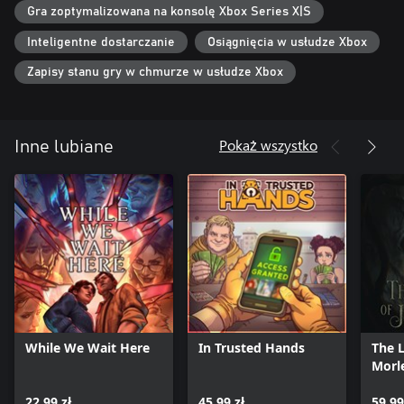
Gra zoptymalizowana na konsolę Xbox Series X|S
Inteligentne dostarczanie
Osiągnięcia w usłudze Xbox
Zapisy stanu gry w chmurze w usłudze Xbox
Pokaż wszystko
Inne lubiane
While We Wait Here
In Trusted Hands
The L
Morl
22,99 zł
45,99 zł
59,99