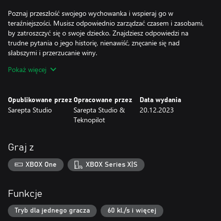
Poznaj przeszłość swojego wychowanka i wspieraj go w
teraźniejszości. Musisz odpowiednio zarządzać czasem i zasobami,
by zatroszczyć się o swoje dziecko. Znajdziesz odpowiedzi na
trudne pytania o jego historię, nienawiść, znęcanie się nad
słabszymi i przerzucanie winy.
Pomóż Klausowi/Karin poradzić sobie z niełatwą przeszłością
Pokaż więcej
powiązaną z niemiecką okupacją, by twoja pociecha znalazła swoje
miejsce w kraju, który świętuje odzyskanie wolności.
Opublikowane przez
Opracowane przez
Data wydania
Twoje wybory mają znaczenie.
Sarepta Studio
Sarepta Studio &
20.12.2023
Teknopilot
Graj z
XBOX One
XBOX Series X|S
Funkcje
Tryb dla jednego gracza
60 kl./s i więcej