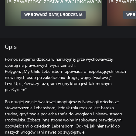
Ta zawartość została zablokowana
Ta zawart
WPROWADŹ DATĘ URODZENIA
WPR
Opis
Pomóż swojemu dziecku w narracyjnej grze wychowawczej
opartej na prawdziwych wydarzeniach.
Polygon: „My Child Lebensborn opowiada o niepokojących losach
niewinnych osób po zakończeniu drugiej wojny światowej”
LevelUp: „Pierwszy raz gram w grę, która jest tak mocnym
przeżyciem”
Po drugiej wojnie światowej adoptujesz w Norwegii dziecko ze
stowarzyszenia Lebensborn, jednak rola rodzica jest bardzo
trudna, gdyż twoja pociecha trafia do wrogiego i nienawistnego
środowiska. Zobacz inną stronę wojny inspirowaną prawdziwymi
opowieściami o dzieciach Lebensborn. Odkryj, jak nienawiść do
naszych wrogów rani nawet po zwycięstwie.