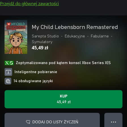
Przejdź do głównej zawartości
My Child Lebensborn Remastered
Sarepta Studio
•
Edukacyjne
•
Fabularne
•
Symulatory
45,49 zł
Zoptymalizowano pod kątem konsol Xbox Series X|S
Inteligentne pobieranie
14 obsługiwane języki
KUP
45,49 zł
DODAJ DO LISTY ŻYCZEŃ
● ● ●