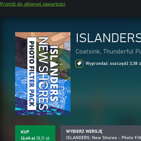
Przejdź do głównej zawartości
ISLANDERS:
Coatsink, Thunderful P
Wyprzedaż: oszczędź 3,38 zł
WYBIERZ WERSJĘ
KUP
ISLANDERS: New Shores - Photo Filt
13,49 zł
10,11 zł