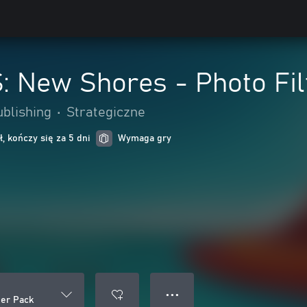
 New Shores - Photo Fil
ublishing
•
Strategiczne
, kończy się za 5 dni
Wymaga gry
● ● ●
er Pack