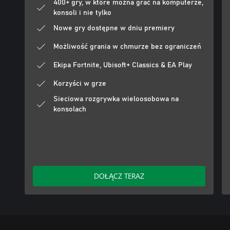
400+ gry, w które można grać na komputerze,
konsoli i nie tylko
Nowe gry dostępne w dniu premiery
Możliwość grania w chmurze bez ograniczeń
Ekipa Fortnite, Ubisoft+ Classics & EA Play
Korzyści w grze
Sieciowa rozgrywka wieloosobowa na
konsolach
DOŁĄCZ TERAZ