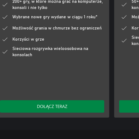
200+ gry, w które można grać na komputerze,
50+
konsoli i nie tylko
kons
Wybrane nowe gry wydane w ciągu 1 roku*
Moż
Możliwość grania w chmurze bez ograniczeń
Kor
Sie
Korzyści w grze
kon
Sieciowa rozgrywka wieloosobowa na
konsolach
DOŁĄCZ TERAZ