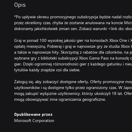
Opis
*Po upływie okresu promocyjnego subskrypcja będzie nadal rozli
przez określony czas, chyba że zostanie anulowana na koncie Mic
dokonamy jakichkolwiek zmian cen. Zobacz warunki <link do: xbo
Graj w ponad 100 wysokiej jakości gier na konsolach Xbox One i Xb
opłatę miesięczną. Pobieraj i graj w najnowsze gry ze studia Xbox
a także w najnowsze hity. Skorzystaj z rabatów dla członków, na
wybrane gry z biblioteki subskrypcji Xbox Game Pass na konsolę
gier. Dzięki ogromnej różnorodności gier z każdego gatunku i 
tytułów każdy znajdzie coś dla siebie.
Zaloguj się, aby zobaczyć dostępne oferty. Oferty promocyjne mo
użytkowników i są dostępne tylko przez ograniczony czas. W Jap
mogą zakupić wyłącznie użytkownicy, którzy ukończyli 18 lat. Ofert
mogą obowiązywać inne ograniczenia geograficzne.
Opublikowane przez
Microsoft Corporation