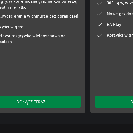
 gry, w które można grać na komputerze,
300+ gry, w 
oli i nie tylko
Nowe gry dos
liwość grania w chmurze bez ograniczeń
EA Play
zyści w grze
Korzyści w g
ciowa rozgrywka wieloosobowa na
solach
DOŁĄCZ TERAZ
D