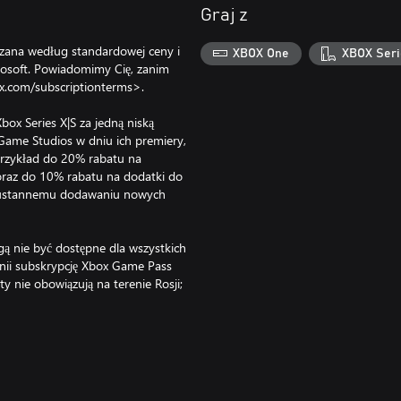
Graj z
czana według standardowej ceny i
XBOX One
XBOX Seri
rosoft. Powiadomimy Cię, zanim
x.com/subscriptionterms>.
ox Series X|S za jedną niską
 Game Studios w dniu ich premiery,
 przykład do 20% rabatu na
 oraz do 10% rabatu na dodatki do
nieustannemu dodawaniu nowych
gą nie być dostępne dla wszystkich
onii subskrypcję Xbox Game Pass
y nie obowiązują na terenie Rosji;