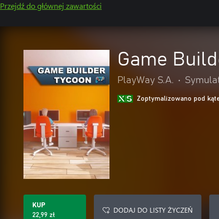
Przejdź do głównej zawartości
Game Build
PlayWay S.A.
•
Symula
Zoptymalizowano pod kąte
KUP
DODAJ DO LISTY ŻYCZEŃ
22,99 zł