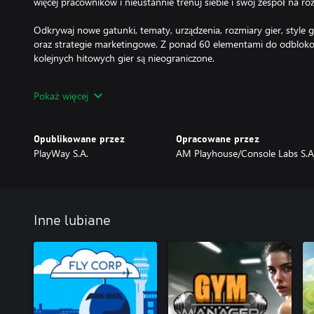
więcej pracowników i nieustannie trenuj siebie i swój zespół na r
Odkrywaj nowe gatunki, tematy, urządzenia, rozmiary gier, style gr
oraz strategie marketingowe. Z ponad 60 elementami do odbloko
kolejnych hitowych gier są nieograniczone.
Chcesz tworzyć większe gry? Zarób wystarczająco dużo pieniędzy, 
Pokaż więcej
zatrudnić nowych pracowników, zwiększając możliwości swojego ze
lepsze gry niż kiedykolwiek wcześniej.
Opublikowane przez
Opracowane przez
Brakuje Ci motywacji? Nie martw się, konkurujesz z 5000 innymi fi
PlayWay S.A.
AM Playhouse/Console Labs S.A
pracowite, tak jak Twój zespół. Twórz lepsze gry i stosuj skutecz
zarabiać więcej i pozostać na czele.
Inne lubiane