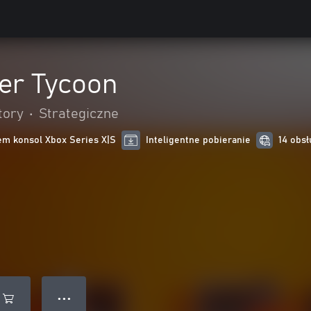
er Tycoon
tory
•
Strategiczne
m konsol Xbox Series X|S
Inteligentne pobieranie
14 obsł
● ● ●