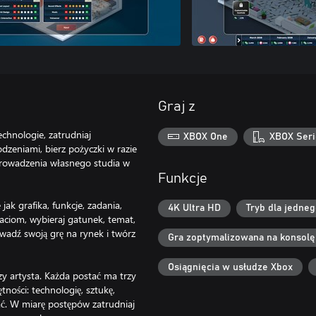
Graj z
chnologie, zatrudniaj
XBOX One
XBOX Seri
dzeniami, bierz pożyczki w razie
prowadzenia własnego studia w
Funkcje
jak grafika, funkcje, zadania,
4K Ultra HD
Tryb dla jedne
taciom, wybieraj gatunek, temat,
owadź swoją grę na rynek i twórz
Gra zoptymalizowana na konsolę
Osiągnięcia w usłudze Xbox
czy artysta. Każda postać ma trzy
tności: technologię, sztukę,
ać. W miarę postępów zatrudniaj