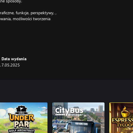
óżne sposoby.
aficzne, funkcje, perspektywy, ,
wania, możliwości tworzenia
aby ulepszyć swoje biuro i
społu, aby tworzyć większe i
Data wydania
rmami. Są one inteligentne i
.
7.05.2025
ne taktyki marketingowe, aby