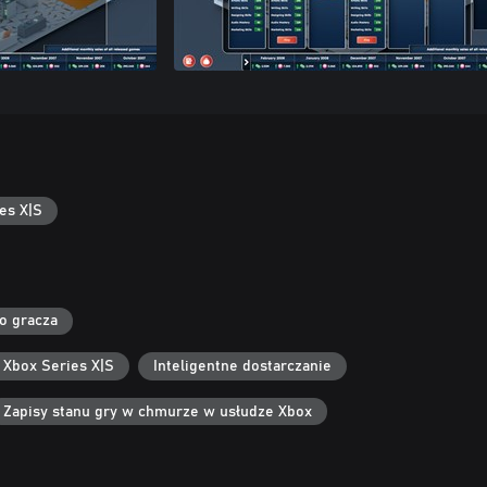
es X|S
go gracza
 Xbox Series X|S
Inteligentne dostarczanie
Zapisy stanu gry w chmurze w usłudze Xbox