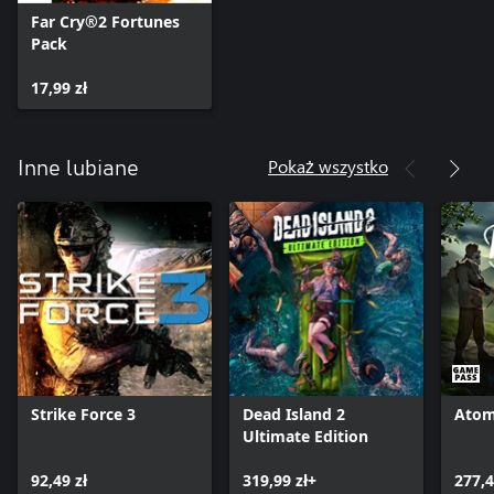
Far Cry®2 Fortunes
Pack
17,99 zł
Pokaż wszystko
Inne lubiane
Strike Force 3
Dead Island 2
Atom
Ultimate Edition
92,49 zł
319,99 zł+
277,4