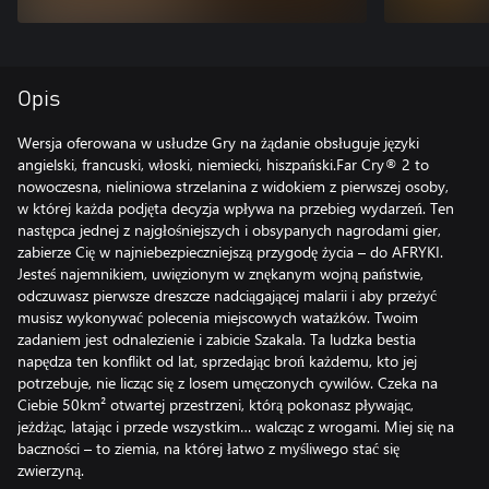
Opis
Wersja oferowana w usłudze Gry na żądanie obsługuje języki
angielski, francuski, włoski, niemiecki, hiszpański.Far Cry® 2 to
nowoczesna, nieliniowa strzelanina z widokiem z pierwszej osoby,
w której każda podjęta decyzja wpływa na przebieg wydarzeń. Ten
następca jednej z najgłośniejszych i obsypanych nagrodami gier,
zabierze Cię w najniebezpieczniejszą przygodę życia – do AFRYKI.
Jesteś najemnikiem, uwięzionym w znękanym wojną państwie,
odczuwasz pierwsze dreszcze nadciągającej malarii i aby przeżyć
musisz wykonywać polecenia miejscowych watażków. Twoim
zadaniem jest odnalezienie i zabicie Szakala. Ta ludzka bestia
napędza ten konflikt od lat, sprzedając broń każdemu, kto jej
potrzebuje, nie licząc się z losem umęczonych cywilów. Czeka na
Ciebie 50km² otwartej przestrzeni, którą pokonasz pływając,
jeżdżąc, latając i przede wszystkim… walcząc z wrogami. Miej się na
baczności – to ziemia, na której łatwo z myśliwego stać się
zwierzyną.