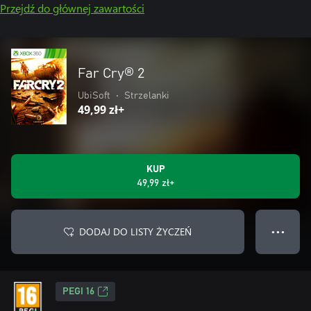
Przejdź do głównej zawartości
Far Cry® 2
UbiSoft
•
Strzelanki
49,99 zł+
KUP
49,99 zł+
DODAJ DO LISTY ŻYCZEŃ
● ● ●
PEGI 16