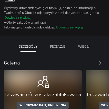
Wydawcy uruchamianych gier uzyskują dostęp do informacji o
Twoim profilu Xbox i skojarzonych z nimi danych podczas grania.
Dowiedz się więcej
+Oferty zakupów w aplikacji.
Informacje o kontroli rodzicielskiej.
Dowiedz się więcej
SZCZEGÓŁY
RECENZJE
WIĘCEJ
Galeria
Ta zawartość została zablokowana
Ta zawart
WPROWADŹ DATĘ URODZENIA
WPR