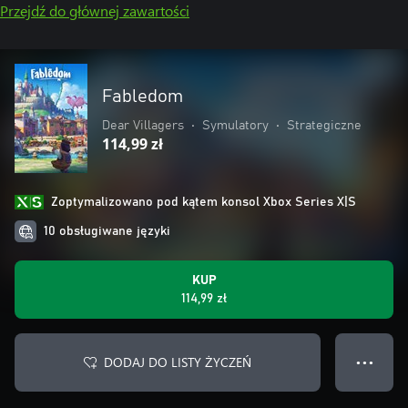
Przejdź do głównej zawartości
Fabledom
Dear Villagers
•
Symulatory
•
Strategiczne
114,99 zł
Zoptymalizowano pod kątem konsol Xbox Series X|S
10 obsługiwane języki
KUP
114,99 zł
DODAJ DO LISTY ŻYCZEŃ
● ● ●