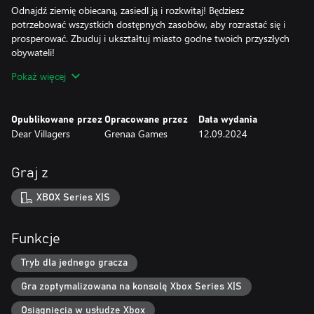
Odnajdź ziemię obiecaną, zasiedl ją i rozkwitaj! Będziesz
potrzebować wszystkich dostępnych zasobów, aby rozrastać się i
prosperować. Zbuduj i ukształtuj miasto godne twoich przyszłych
obywateli!
Pokaż więcej
Zdobądź królową lub króla
Romans mocno wpłynie na twój sposób gry. Postawienie na
Opublikowane przez
Opracowane przez
Data wydania
miłość i szczerość w Fabledom dostarczy świeżości w mechanice
Dear Villagers
Grenaa Games
12.09.2024
budowania miasta.
Opowieści o stosunkach handlowych, waśniach i układach
Graj z
Buduj gospodarkę, wymieniaj rzadkie zasoby, aby rozwijać się i
XBOX Series X|S
ewoluować. W Fabledom znajdziesz wiele sposobów na
nawiązywanie relacji z innymi królestwami. Sposób, w jaki
podejdziesz do dyplomacji, wpłynie na twoje postępy.
Funkcje
Zbuduj armię, mianuj bohatera do ochrony i podbojów
Tryb dla jednego gracza
Gra zoptymalizowana na konsolę Xbox Series X|S
Wybierz swojego czempiona, zbierz straż miejską i broń swojego
królestwa przed niegodziwymi sąsiadami i bandziorami
Osiągnięcia w usłudze Xbox